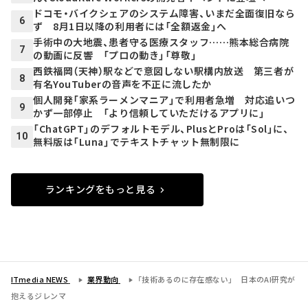
ドコモ・バイクシェアのシステム障害、いまだ全面復旧なら
6
ず 8月1日以降の利用者には「全額返金」へ
手術中の大地震、患者守る医療スタッフ……熊本総合病院
7
の動画に反響 「プロの動き」「尊敬」
西鉄福岡（天神）駅などで意図しない駅構内放送 第三者が
8
有名YouTuberの音声を不正に流したか
個人開発「家系ラーメンマニア」で利用者急増 対応追いつ
9
かず一部停止 「より信頼していただけるアプリに」
「ChatGPT」のデフォルトモデル、PlusとProは「Sol」に、
10
無料版は「Luna」でテキストチャット無制限に
ランキングをもっと見る
ITmedia NEWS
業界動向
「技術あるのに存在感ない」 日本のAI研究が
抱えるジレンマ