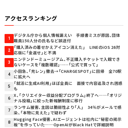
アクセスランキング
デジタル庁から個人情報漏えい 手順書ミスが原因、団体
1
職員150人分の氏名など誤送付
「購入済みの着せかえアイコン消えた」 LINEのiOS 26対
2
応版に「金返せ」と不満
ニンテンドーミュージアム、不正購入チケットで入館でき
3
ないケースを「複数確認」……「公式で買って」
小田急、「充レン」撤去→「CHARGESPOT」に回帰 全70駅
4
に拡大へ
「就活に生成AI利用」ほぼ全員に 面接で内容追及され困惑
5
も
X、「クリエイター収益分配プログラム」終了へ──「オリジ
6
ナル投稿」に絞った新報酬制度に移行
ランサム被害、主因は脆弱性より「人」 34％がメールで感
7
染、「本物に見えた」で疑わず
Hugging Face侵害、AIエージェントは社内に“秘密の掲示
8
板”を作っていた──OpenAIがBlack Hatで詳細説明