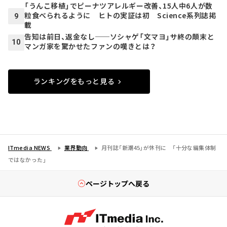
「うんこ移植」でピーナツアレルギー改善、15人中6人が数
粒食べられるように ヒトの実証は初 Science系列誌掲
9
載
告知は前日、返金なし──ソシャゲ「文マヨ」サ終の顛末と
10
マンガ家を驚かせたファンの嘆きとは？
ランキングをもっと見る
ITmedia NEWS
業界動向
月刊誌「新潮45」が休刊に 「十分な編集体制
ではなかった」
ページトップへ戻る