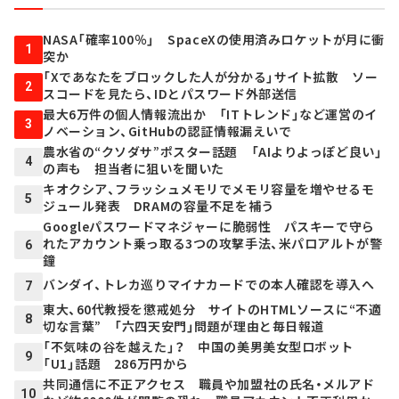
NASA「確率100％」 SpaceXの使用済みロケットが月に衝
1
突か
「Xであなたをブロックした人が分かる」サイト拡散 ソー
2
スコードを見たら、IDとパスワード外部送信
最大6万件の個人情報流出か 「ITトレンド」など運営のイ
3
ノベーション、GitHubの認証情報漏えいで
農水省の“クソダサ”ポスター話題 「AIよりよっぽど良い」
4
の声も 担当者に狙いを聞いた
キオクシア、フラッシュメモリでメモリ容量を増やせるモ
5
ジュール発表 DRAMの容量不足を補う
Googleパスワードマネジャーに脆弱性 パスキーで守ら
れたアカウント乗っ取る3つの攻撃手法、米パロアルトが警
6
鐘
バンダイ、トレカ巡りマイナカードでの本人確認を導入へ
7
東大、60代教授を懲戒処分 サイトのHTMLソースに“不適
8
切な言葉” 「六四天安門」問題が理由と毎日報道
「不気味の谷を越えた」？ 中国の美男美女型ロボット
9
「U1」話題 286万円から
共同通信に不正アクセス 職員や加盟社の氏名・メルアド
10