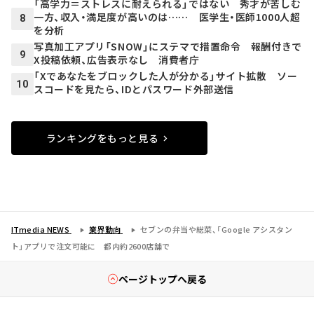
「高学力＝ストレスに耐えられる」ではない 秀才が苦しむ
一方、収入・満足度が高いのは…… 医学生・医師1000人超
8
を分析
写真加工アプリ「SNOW」にステマで措置命令 報酬付きで
9
X投稿依頼、広告表示なし 消費者庁
「Xであなたをブロックした人が分かる」サイト拡散 ソー
10
スコードを見たら、IDとパスワード外部送信
ランキングをもっと見る
ITmedia NEWS
業界動向
セブンの弁当や総菜、「Google アシスタン
ト」アプリで注文可能に 都内約2600店舗で
ページトップへ戻る