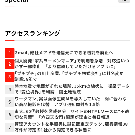
アクセスランキング
Gmail、他社メアドを送信元にできる機能を廃止へ
1
個人開発「家系ラーメンマニア」で利用者急増 対応追いつ
2
かず一部停止 「より信頼していただけるアプリに」
「プチプチ」の川上産業、「プチプチ株式会社」に社名変更
3
創業58年で
熊本地震で地面がずれた場所、35kmの線状に 衛星データ
4
で「変位境界」を判読 国土地理院
ワークマン、実は画像生成AIを導入していた 間に合わな
5
い商品撮影を代替 アプリ通知開封も1.5倍
東大、60代教授を懲戒処分 サイトのHTMLソースに“不適
6
切な言葉” 「六四天安門」問題が理由と毎日報道
管理アカウントを手順書に誤記載――東芝テック、顧客情報38
7
万件が特定の1社から閲覧できる状態に