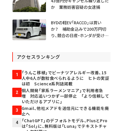
43億円分キャンセル繰り返した
か 業務妨害容疑の女逮捕
BYDの軽EV「RACCO」は買い
か？ 補助金込みで200万円切
り、競合の日産・ホンダが受ける
衝撃
アクセスランキング
「うんこ移植」でピーナツアレルギー改善、15
1
人中6人が数粒食べられるように ヒトの実証
は初 Science系列誌掲載
個人開発「家系ラーメンマニア」で利用者急
2
増 対応追いつかず一部停止 「より信頼して
いただけるアプリに」
Gmail、他社メアドを送信元にできる機能を廃
3
止へ
「ChatGPT」のデフォルトモデル、PlusとPro
4
は「Sol」に、無料版は「Luna」でテキストチャ