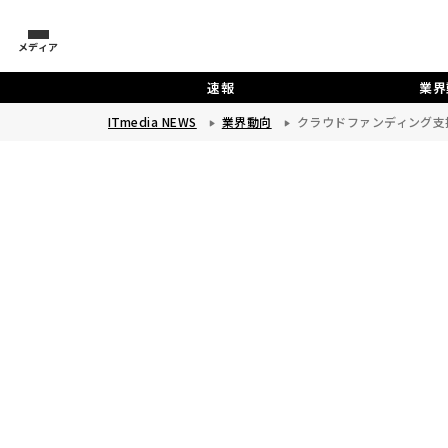
メディア
速報
業界
ITmedia NEWS
業界動向
クラウドファンディング支援