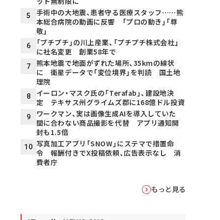
ット無制限に
手術中の大地震、患者守る医療スタッフ……熊
5
本総合病院の動画に反響 「プロの動き」「尊
敬」
「プチプチ」の川上産業、「プチプチ株式会社」
6
に社名変更 創業58年で
熊本地震で地面がずれた場所、35kmの線状
7
に 衛星データで「変位境界」を判読 国土地
理院
イーロン・マスク氏の「Terafab」、建設地決
8
定 テキサス州グライムズ郡に168億ドル投資
ワークマン、実は画像生成AIを導入していた
9
間に合わない商品撮影を代替 アプリ通知開
封も1.5倍
写真加工アプリ「SNOW」にステマで措置命
10
令 報酬付きでX投稿依頼、広告表示なし 消
費者庁
もっと見る