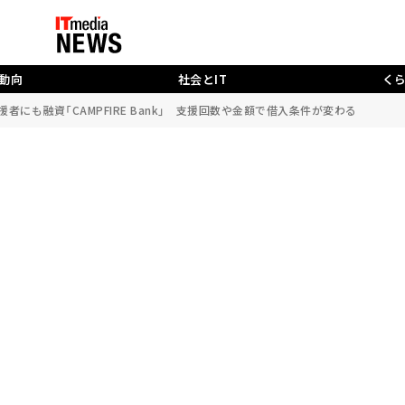
動向
社会とIT
く
者にも融資「CAMPFIRE Bank」 支援回数や金額で借入条件が変わる