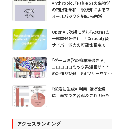
Anthropic、「Fable 5」の生物学
の制限を緩和 誤検知によるフ
ォールバックを約85％削減
OpenAI、次期モデル「Astra」の
一部開発を停止 「Critical」級
サイバー能力の可能性否定でき
ず
「ゲーム運営の修羅場過ぎる」
コロコロコミック系漫画サイト
の新作が話題 Gitツリー見てガ
チャ不具合の犯人探し
「就活に生成AI利用」ほぼ全員
に 面接で内容追及され困惑も
アクセスランキング