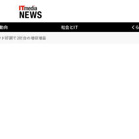
動向
社会とIT
く
クラウド好調で2桁台の増収増益