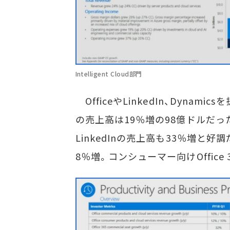
Intelligent Cloud部門
OfficeやLinkedIn、Dynamicsを扱う
の売上高は19％増の98億ドルだった。
LinkedInの売上高も33％増と好
8％増。コンシューマー向けOffice 