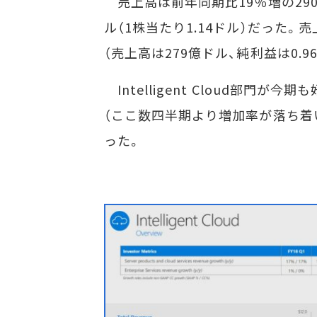
売上高は前年同期比19％増の290億
ル（1株当たり1.14ドル）だった
（売上高は279億ドル、純利益は0.
Intelligent Cloud部門が今
（ここ数四半期より増加率が落ち着い
った。