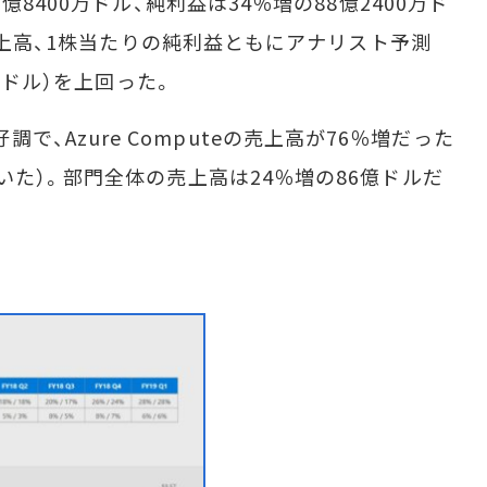
8400万ドル、純利益は34％増の88億2400万ド
。売上高、1株当たりの純利益ともにアナリスト予測
96ドル）を上回った。
期も好調で、Azure Computeの売上高が76％増だった
た）。部門全体の売上高は24％増の86億ドルだ