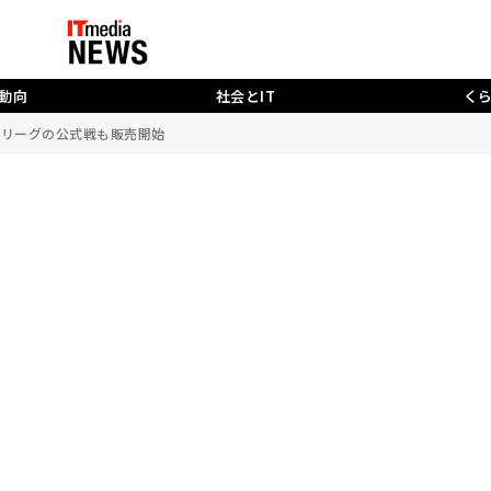
動向
社会とIT
く
やJリーグの公式戦も販売開始