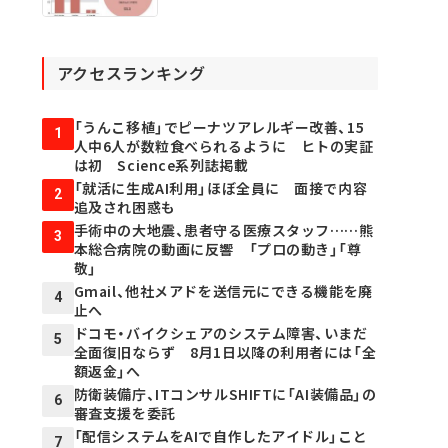
アクセスランキング
「うんこ移植」でピーナツアレルギー改善、15
1
人中6人が数粒食べられるように ヒトの実証
は初 Science系列誌掲載
「就活に生成AI利用」ほぼ全員に 面接で内容
2
追及され困惑も
手術中の大地震、患者守る医療スタッフ……熊
3
本総合病院の動画に反響 「プロの動き」「尊
敬」
Gmail、他社メアドを送信元にできる機能を廃
4
止へ
ドコモ・バイクシェアのシステム障害、いまだ
5
全面復旧ならず 8月1日以降の利用者には「全
額返金」へ
防衛装備庁、ITコンサルSHIFTに「AI装備品」の
6
審査支援を委託
「配信システムをAIで自作したアイドル」こと
7