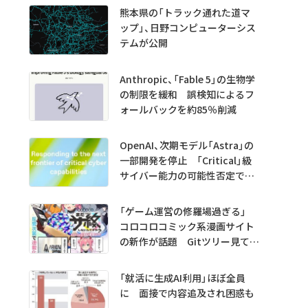
熊本県の「トラック通れた道マ
ップ」、日野コンピューターシス
テムが公開
Anthropic、「Fable 5」の生物学
の制限を緩和 誤検知によるフ
ォールバックを約85％削減
OpenAI、次期モデル「Astra」の
一部開発を停止 「Critical」級
サイバー能力の可能性否定でき
ず
「ゲーム運営の修羅場過ぎる」
コロコロコミック系漫画サイト
の新作が話題 Gitツリー見てガ
チャ不具合の犯人探し
「就活に生成AI利用」ほぼ全員
に 面接で内容追及され困惑も