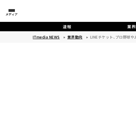
メディア
速報
業界
ITmedia NEWS
業界動向
LINEチケット、プロ野球