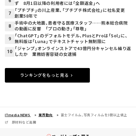
6
ず 8月1日以降の利用者には「全額返金」へ
「プチプチ」の川上産業、「プチプチ株式会社」に社名変更
7
創業58年で
手術中の大地震、患者守る医療スタッフ……熊本総合病院
8
の動画に反響 「プロの動き」「尊敬」
「ChatGPT」のデフォルトモデル、PlusとProは「Sol」に、
9
無料版は「Luna」でテキストチャット無制限に
「ジャンプ」オンラインストアで43億円分キャンセル繰り返
10
したか 業務妨害容疑の女逮捕
ランキングをもっと見る
ITmedia NEWS
業界動向
富士フイルム、写真フィルムを3割以上値上
げ 原材料など高騰