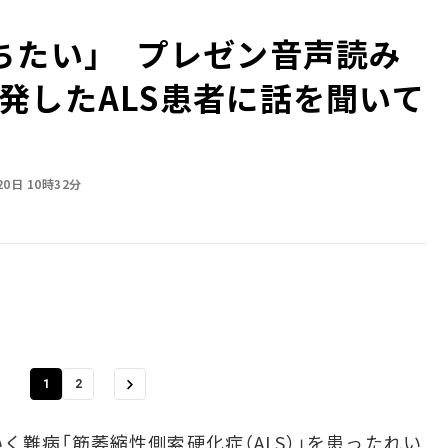
ちたい」 プレゼン音声読み
発したALS患者に話を聞いて
20日 10時32分
1
2
難病「筋萎縮性側索硬化症（ALS）」を患ったれい