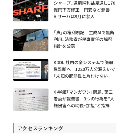
シャープ、通期純利益見通し170
億円下方修正 円安など影響
AIサーバは9月に参入
「声」の権利明記 生成AIで無断
利用、法務省が民事責任の解釈
指針を公表
KDDI、社内の全システムで脆弱
性診断へ 1220万人分漏えいで
「未知の脆弱性と片付けない」
小学館「マンガワン」問題、第三
者委が報告書 3つの行為を“人
権侵害への助長・加担”と指摘
アクセスランキング