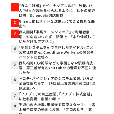
「うんこ移植」でピーナツアレルギー改善、15
1
人中6人が数粒食べられるように ヒトの実証
は初 Science系列誌掲載
Gmail、他社メアドを送信元にできる機能を廃
2
止へ
個人開発「家系ラーメンマニア」で利用者急
3
増 対応追いつかず一部停止 「より信頼して
いただけるアプリに」
「配信システムをAIで自作したアイドル」こと
4
宮本佳林さん、Cloudflare Workersの開発者
イベントに登壇へ
西鉄福岡（天神）駅などで意図しない駅構内放
5
送 第三者が有名YouTuberの音声を不正に流
したか
ドコモ・バイクシェアのシステム障害、いまだ
6
全面復旧ならず 8月1日以降の利用者には「全
額返金」へ
「プチプチ」の川上産業、「プチプチ株式会社」
7
に社名変更 創業58年で
手術中の大地震、患者守る医療スタッフ……熊
8
本総合病院の動画に反響 「プロの動き」「尊