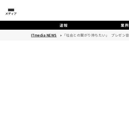
メディア
速報
業界
ITmedia NEWS
「社会との繋がり持ちたい」 プレゼン