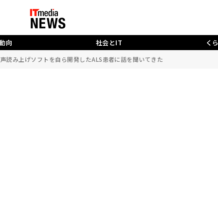
動向
社会とIT
く
音声読み上げソフトを自ら開発したALS患者に話を聞いてきた