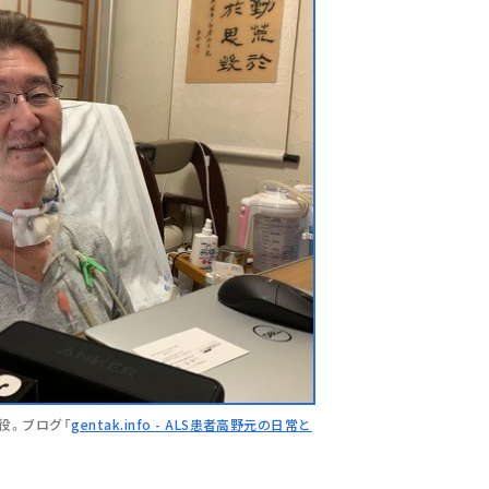
役。ブログ「
gentak.info - ALS患者高野元の日常と