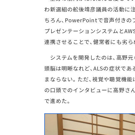
わ新選組の舩後靖彦議員の活動に注
ちろん、PowerPointで音声付
プレゼンテーションシステムとAWSの
連携させることで、健常者にも劣ら
システムを開発したのは、高野元（は
頭脳は明晰なれど、ALSの症状で
まならない。ただ、視覚や聴覚機能
の口頭でのインタビューに高野さ
で進めた。