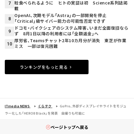
粒食べられるように ヒトの実証は初 Science系列誌掲
7
載
OpenAI、次期モデル「Astra」の一部開発を停止
8
「Critical」級サイバー能力の可能性否定できず
ドコモ・バイクシェアのシステム障害、いまだ全面復旧なら
9
ず 8月1日以降の利用者には「全額返金」へ
厚労省、Teamsチャット2年10カ月分が消失 東芝が作業
10
ミス 一部は復元困難
ランキングをもっと見る
ITmedia NEWS
くらテク
GoPro、外部ディスプレイやライトをモジュ
ラー化した「HERO8 Black」を発表 自撮りも可能に
ページトップへ戻る