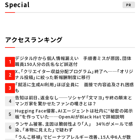
Special
PR
アクセスランキング
デジタル庁から個人情報漏えい 手順書ミスが原因、団体
1
職員150人分の氏名など誤送付
X、「クリエイター収益分配プログラム」終了へ──「オリジ
2
ナル投稿」に絞った新報酬制度に移行
「就活に生成AI利用」ほぼ全員に 面接で内容追及され困惑
3
も
告知は前日、返金なし──ソシャゲ「文マヨ」サ終の顛末と
4
マンガ家を驚かせたファンの嘆きとは？
Hugging Face侵害、AIエージェントは社内に“秘密の掲示
5
板”を作っていた──OpenAIがBlack Hatで詳細説明
ランサム被害、主因は脆弱性より「人」 34％がメールで感
6
染、「本物に見えた」で疑わず
「うんこ移植」でピーナツアレルギー改善、15人中6人が数