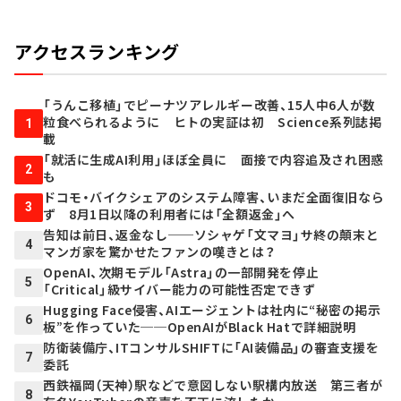
アクセスランキング
「うんこ移植」でピーナツアレルギー改善、15人中6人が数
粒食べられるように ヒトの実証は初 Science系列誌掲
1
載
「就活に生成AI利用」ほぼ全員に 面接で内容追及され困惑
2
も
ドコモ・バイクシェアのシステム障害、いまだ全面復旧なら
3
ず 8月1日以降の利用者には「全額返金」へ
告知は前日、返金なし──ソシャゲ「文マヨ」サ終の顛末と
4
マンガ家を驚かせたファンの嘆きとは？
OpenAI、次期モデル「Astra」の一部開発を停止
5
「Critical」級サイバー能力の可能性否定できず
Hugging Face侵害、AIエージェントは社内に“秘密の掲示
6
板”を作っていた──OpenAIがBlack Hatで詳細説明
防衛装備庁、ITコンサルSHIFTに「AI装備品」の審査支援を
7
委託
西鉄福岡（天神）駅などで意図しない駅構内放送 第三者が
8