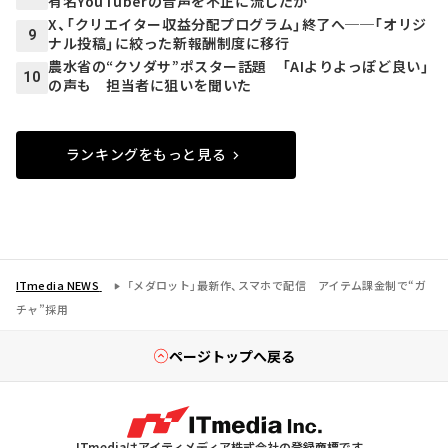
有名YouTuberの音声を不正に流したか
X、「クリエイター収益分配プログラム」終了へ──「オリジ
9
ナル投稿」に絞った新報酬制度に移行
農水省の“クソダサ”ポスター話題 「AIよりよっぽど良い」
10
の声も 担当者に狙いを聞いた
ランキングをもっと見る
ITmedia NEWS
「メダロット」最新作、スマホで配信 アイテム課金制で“ガ
チャ”採用
ページトップへ戻る
ITmediaはアイティメディア株式会社の登録商標です。