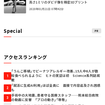
高さ1ミリのダビデ像を精密3Dプリント
2020年01月21日 07時42分
Special
PR
アクセスランキング
「うんこ移植」でピーナツアレルギー改善、15人中6人が数
粒食べられるように ヒトの実証は初 Science系列誌掲
1
載
「就活に生成AI利用」ほぼ全員に 面接で内容追及され困惑
2
も
手術中の大地震、患者守る医療スタッフ……熊本総合病院
3
の動画に反響 「プロの動き」「尊敬」