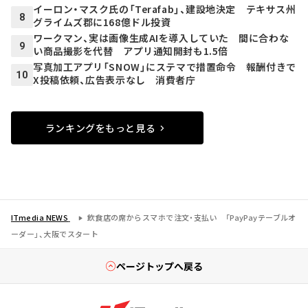
イーロン・マスク氏の「Terafab」、建設地決定 テキサス州
8
グライムズ郡に168億ドル投資
ワークマン、実は画像生成AIを導入していた 間に合わな
9
い商品撮影を代替 アプリ通知開封も1.5倍
写真加工アプリ「SNOW」にステマで措置命令 報酬付きで
10
X投稿依頼、広告表示なし 消費者庁
ランキングをもっと見る
ITmedia NEWS
飲食店の席からスマホで注文・支払い 「PayPayテーブルオ
ーダー」、大阪でスタート
ページトップへ戻る