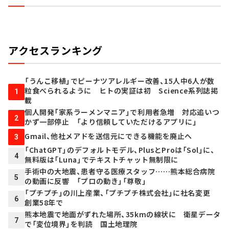
アクセスランキング
「うんこ移植」でピーナツアレルギー改善、15人中6人が数
粒食べられるように ヒトの実証は初 Science系列誌掲
1
載
個人開発「家系ラーメンマニア」で利用者急増 対応追いつ
2
かず一部停止 「より信頼していただけるアプリに」
Gmail、他社メアドを送信元にできる機能を廃止へ
3
「ChatGPT」のデフォルトモデル、PlusとProは「Sol」に、
4
無料版は「Luna」でテキストチャット無制限に
手術中の大地震、患者守る医療スタッフ……熊本総合病院
5
の動画に反響 「プロの動き」「尊敬」
「プチプチ」の川上産業、「プチプチ株式会社」に社名変更
6
創業58年で
熊本地震で地面がずれた場所、35kmの線状に 衛星データ
7
で「変位境界」を判読 国土地理院