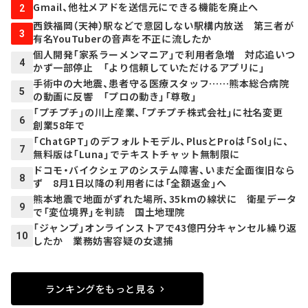
Gmail、他社メアドを送信元にできる機能を廃止へ
2
西鉄福岡（天神）駅などで意図しない駅構内放送 第三者が
3
有名YouTuberの音声を不正に流したか
個人開発「家系ラーメンマニア」で利用者急増 対応追いつ
4
かず一部停止 「より信頼していただけるアプリに」
手術中の大地震、患者守る医療スタッフ……熊本総合病院
5
の動画に反響 「プロの動き」「尊敬」
「プチプチ」の川上産業、「プチプチ株式会社」に社名変更
6
創業58年で
「ChatGPT」のデフォルトモデル、PlusとProは「Sol」に、
7
無料版は「Luna」でテキストチャット無制限に
ドコモ・バイクシェアのシステム障害、いまだ全面復旧なら
8
ず 8月1日以降の利用者には「全額返金」へ
熊本地震で地面がずれた場所、35kmの線状に 衛星データ
9
で「変位境界」を判読 国土地理院
「ジャンプ」オンラインストアで43億円分キャンセル繰り返
10
したか 業務妨害容疑の女逮捕
ランキングをもっと見る