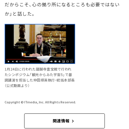
だからこそ、心の拠り所になるところも必要ではない
か」と話した。
1月24日に行われた醍醐寺霊宝館で行われ
たシンポジウム「観光からみた宇宙5」で基
調講演を担当した仲田順英執行・統括本部長
（公式動画より）
Copyright © ITmedia, Inc. All Rights Reserved.
関連情報