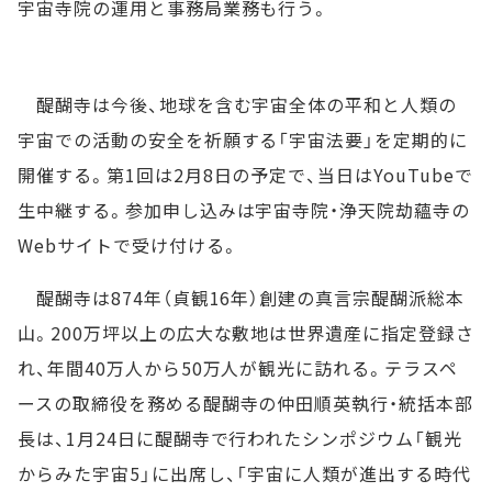
宇宙寺院の運用と事務局業務も行う。
醍醐寺は今後、地球を含む宇宙全体の平和と人類の
宇宙での活動の安全を祈願する「宇宙法要」を定期的に
開催する。第1回は2月8日の予定で、当日はYouTubeで
生中継する。参加申し込みは宇宙寺院・浄天院劫蘊寺の
Webサイトで受け付ける。
醍醐寺は874年（貞観16年）創建の真言宗醍醐派総本
山。200万坪以上の広大な敷地は世界遺産に指定登録さ
れ、年間40万人から50万人が観光に訪れる。テラスペ
ースの取締役を務める醍醐寺の仲田順英執行・統括本部
長は、1月24日に醍醐寺で行われたシンポジウム「観光
からみた宇宙5」に出席し、「宇宙に人類が進出する時代