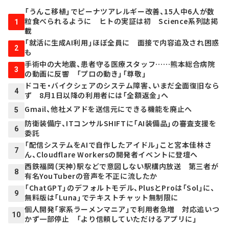
「うんこ移植」でピーナツアレルギー改善、15人中6人が数
粒食べられるように ヒトの実証は初 Science系列誌掲
1
載
「就活に生成AI利用」ほぼ全員に 面接で内容追及され困惑
2
も
手術中の大地震、患者守る医療スタッフ……熊本総合病院
3
の動画に反響 「プロの動き」「尊敬」
ドコモ・バイクシェアのシステム障害、いまだ全面復旧なら
4
ず 8月1日以降の利用者には「全額返金」へ
Gmail、他社メアドを送信元にできる機能を廃止へ
5
防衛装備庁、ITコンサルSHIFTに「AI装備品」の審査支援を
6
委託
「配信システムをAIで自作したアイドル」こと宮本佳林さ
7
ん、Cloudflare Workersの開発者イベントに登壇へ
西鉄福岡（天神）駅などで意図しない駅構内放送 第三者が
8
有名YouTuberの音声を不正に流したか
「ChatGPT」のデフォルトモデル、PlusとProは「Sol」に、
9
無料版は「Luna」でテキストチャット無制限に
個人開発「家系ラーメンマニア」で利用者急増 対応追いつ
10
かず一部停止 「より信頼していただけるアプリに」