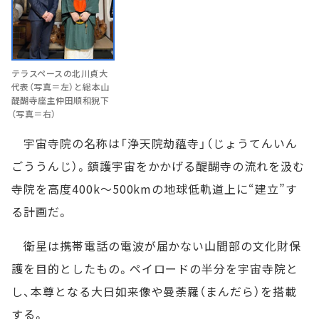
テラスペースの北川貞大
代表（写真＝左）と総本山
醍醐寺座主仲田順和猊下
（写真＝右）
宇宙寺院の名称は「浄天院劫蘊寺」（じょうてんいん
ごううんじ）。鎮護宇宙をかかげる醍醐寺の流れを汲む
寺院を高度400k〜500kmの地球低軌道上に“建立”す
る計画だ。
衛星は携帯電話の電波が届かない山間部の文化財保
護を目的としたもの。ペイロードの半分を宇宙寺院と
し、本尊となる大日如来像や曼荼羅（まんだら）を搭載
する。