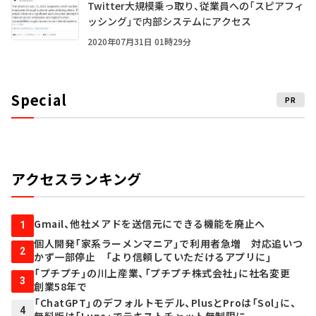
Twitter大規模乗っ取り、従業員への「スピアフィ
ッシング」で内部システムにアクセス
2020年07月31日 01時29分
Special
PR
アクセスランキング
Gmail、他社メアドを送信元にできる機能を廃止へ
1
個人開発「家系ラーメンマニア」で利用者急増 対応追いつ
2
かず一部停止 「より信頼していただけるアプリに」
「プチプチ」の川上産業、「プチプチ株式会社」に社名変更
3
創業58年で
「ChatGPT」のデフォルトモデル、PlusとProは「Sol」に、
4
無料版は「Luna」でテキストチャット無制限に