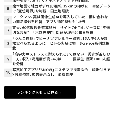
熊本地震で地面がずれた場所、35kmの線状に 衛星データ
5
で「変位境界」を判読 国土地理院
ワークマン、実は画像生成AIを導入していた 間に合わな
6
い商品撮影を代替 アプリ通知開封も1.5倍
東大、60代教授を懲戒処分 サイトのHTMLソースに“不適
7
切な言葉” 「六四天安門」問題が理由と毎日報道
「うんこ移植」でピーナツアレルギー改善、15人中6人が数
粒食べられるように ヒトの実証は初 Science系列誌掲
8
載
「高学力＝ストレスに耐えられる」ではない 秀才が苦しむ
一方、収入・満足度が高いのは…… 医学生・医師1000人超
9
を分析
写真加工アプリ「SNOW」にステマで措置命令 報酬付きで
10
X投稿依頼、広告表示なし 消費者庁
ランキングをもっと見る