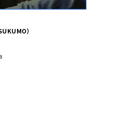
TSUKUMO）
B