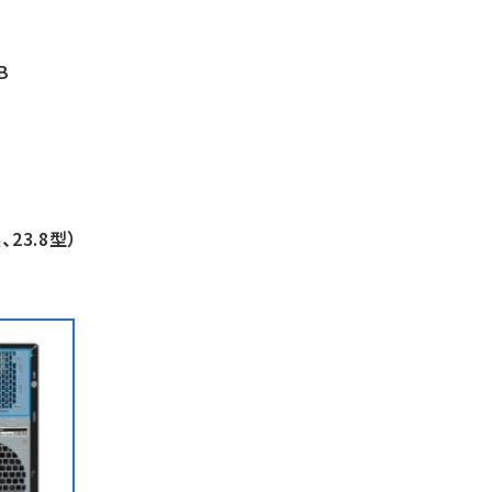
B
、23.8型）