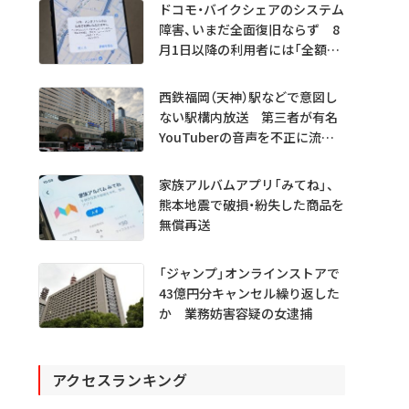
ドコモ・バイクシェアのシステム
障害、いまだ全面復旧ならず 8
月1日以降の利用者には「全額返
金」へ
西鉄福岡（天神）駅などで意図し
ない駅構内放送 第三者が有名
YouTuberの音声を不正に流し
たか
家族アルバムアプリ「みてね」、
熊本地震で破損・紛失した商品を
無償再送
「ジャンプ」オンラインストアで
43億円分キャンセル繰り返した
か 業務妨害容疑の女逮捕
アクセスランキング