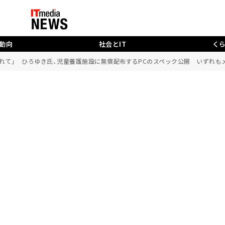
動向
社会とIT
く
触れて」 ひろゆき氏、児童養護施設に無償配布するPCのスペック公開 いずれもメ