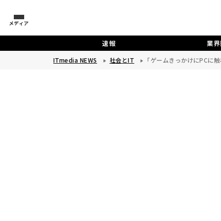
メディア
速報
業界
ITmedia NEWS
社会とIT
「ゲームきっかけにPCに