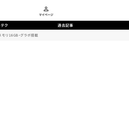
マイページ
らテク
過去記事
モリ16GB・グラボ搭載