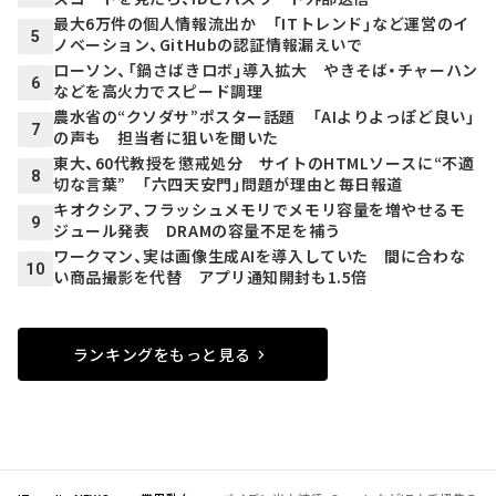
最大6万件の個人情報流出か 「ITトレンド」など運営のイ
5
ノベーション、GitHubの認証情報漏えいで
ローソン、「鍋さばきロボ」導入拡大 やきそば・チャーハン
6
などを高火力でスピード調理
農水省の“クソダサ”ポスター話題 「AIよりよっぽど良い」
7
の声も 担当者に狙いを聞いた
東大、60代教授を懲戒処分 サイトのHTMLソースに“不適
8
切な言葉” 「六四天安門」問題が理由と毎日報道
キオクシア、フラッシュメモリでメモリ容量を増やせるモ
9
ジュール発表 DRAMの容量不足を補う
ワークマン、実は画像生成AIを導入していた 間に合わな
10
い商品撮影を代替 アプリ通知開封も1.5倍
ランキングをもっと見る