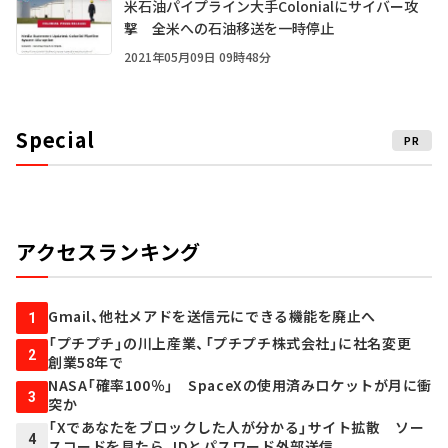
米石油パイプライン大手Colonialにサイバー攻
撃 全米への石油移送を一時停止
2021年05月09日 09時48分
Special
PR
アクセスランキング
Gmail、他社メアドを送信元にできる機能を廃止へ
1
「プチプチ」の川上産業、「プチプチ株式会社」に社名変更
2
創業58年で
NASA「確率100％」 SpaceXの使用済みロケットが月に衝
3
突か
「Xであなたをブロックした人が分かる」サイト拡散 ソー
4
スコードを見たら、IDとパスワード外部送信