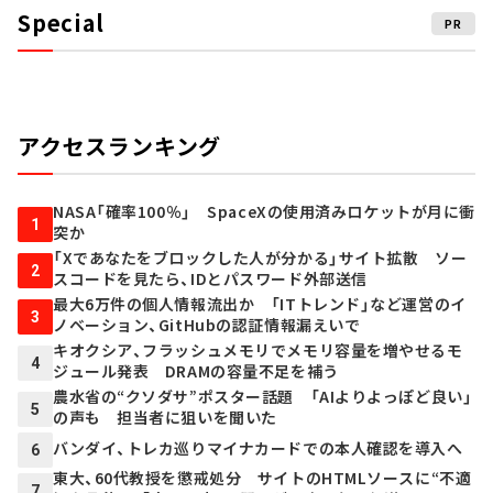
Special
PR
アクセスランキング
NASA「確率100％」 SpaceXの使用済みロケットが月に衝
1
突か
「Xであなたをブロックした人が分かる」サイト拡散 ソー
2
スコードを見たら、IDとパスワード外部送信
最大6万件の個人情報流出か 「ITトレンド」など運営のイ
3
ノベーション、GitHubの認証情報漏えいで
キオクシア、フラッシュメモリでメモリ容量を増やせるモ
4
ジュール発表 DRAMの容量不足を補う
農水省の“クソダサ”ポスター話題 「AIよりよっぽど良い」
5
の声も 担当者に狙いを聞いた
バンダイ、トレカ巡りマイナカードでの本人確認を導入へ
6
東大、60代教授を懲戒処分 サイトのHTMLソースに“不適
7