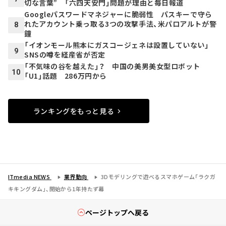
切な言葉” 「六四天安門」問題が理由と毎日報道
Googleパスワードマネジャーに脆弱性 パスキーで守ら
れたアカウント乗っ取る3つの攻撃手法、米パロアルトが警
8
鐘
「イオンモール熊本にガスコージェネは設置していない」
9
SNSの噂を経産省が否定
「不気味の谷を越えた」？ 中国の美男美女型ロボット
10
「U1」話題 286万円から
ランキングをもっと見る
ITmedia NEWS
業界動向
3Dモデリングで遊べるスマホゲーム「ラクガ
キキングダム」、開始から1年持たず幕
ページトップへ戻る