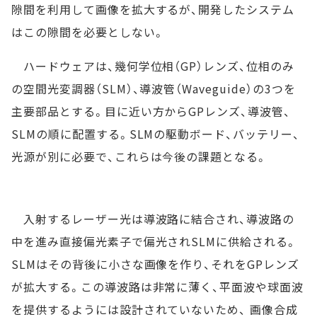
隙間を利用して画像を拡大するが、開発したシステム
はこの隙間を必要としない。
ハードウェアは、幾何学位相（GP）レンズ、位相のみ
の空間光変調器（SLM）、導波管（Waveguide）の3つを
主要部品とする。目に近い方からGPレンズ、導波管、
SLMの順に配置する。SLMの駆動ボード、バッテリー、
光源が別に必要で、これらは今後の課題となる。
入射するレーザー光は導波路に結合され、導波路の
中を進み直接偏光素子で偏光されSLMに供給される。
SLMはその背後に小さな画像を作り、それをGPレンズ
が拡大する。この導波路は非常に薄く、平面波や球面波
を提供するようには設計されていないため、 画像合成