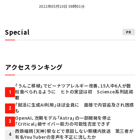
2022年05月10日 08時01分
Special
PR
アクセスランキング
「うんこ移植」でピーナツアレルギー改善、15人中6人が数
粒食べられるように ヒトの実証は初 Science系列誌掲
1
載
「就活に生成AI利用」ほぼ全員に 面接で内容追及され困惑
2
も
OpenAI、次期モデル「Astra」の一部開発を停止
3
「Critical」級サイバー能力の可能性否定できず
西鉄福岡（天神）駅などで意図しない駅構内放送 第三者が
4
有名YouTuberの音声を不正に流したか