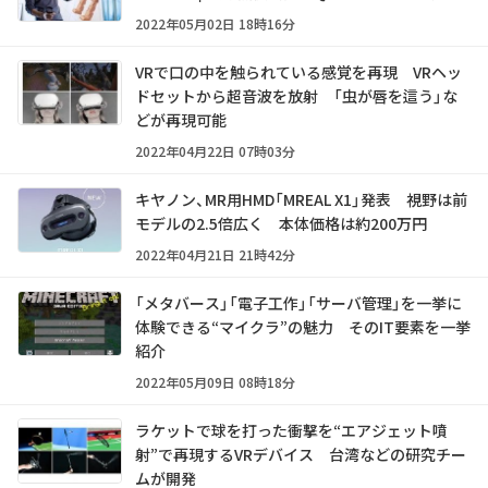
2022年05月02日 18時16分
VRで口の中を触られている感覚を再現 VRヘッ
ドセットから超音波を放射 「虫が唇を這う」な
どが再現可能
2022年04月22日 07時03分
キヤノン、MR用HMD「MREAL X1」発表 視野は前
モデルの2.5倍広く 本体価格は約200万円
2022年04月21日 21時42分
「メタバース」「電子工作」「サーバ管理」を一挙に
体験できる“マイクラ”の魅力 そのIT要素を一挙
紹介
2022年05月09日 08時18分
ラケットで球を打った衝撃を“エアジェット噴
射”で再現するVRデバイス 台湾などの研究チー
ムが開発