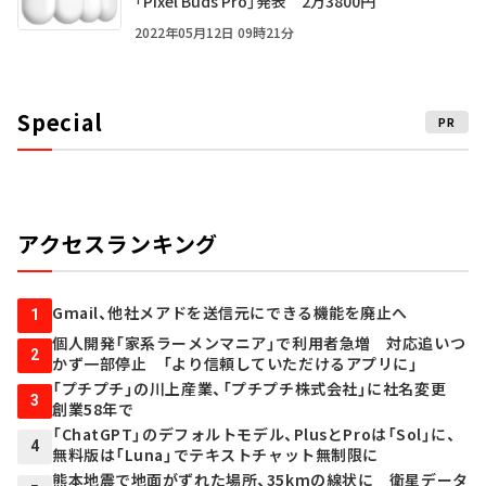
「Pixel Buds Pro」発表 2万3800円
2022年05月12日 09時21分
Special
PR
アクセスランキング
Gmail、他社メアドを送信元にできる機能を廃止へ
1
個人開発「家系ラーメンマニア」で利用者急増 対応追いつ
2
かず一部停止 「より信頼していただけるアプリに」
「プチプチ」の川上産業、「プチプチ株式会社」に社名変更
3
創業58年で
「ChatGPT」のデフォルトモデル、PlusとProは「Sol」に、
4
無料版は「Luna」でテキストチャット無制限に
熊本地震で地面がずれた場所、35kmの線状に 衛星データ