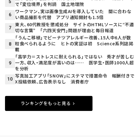
5
で「変位境界」を判読 国土地理院
ワークマン、実は画像生成AIを導入していた 間に合わな
6
い商品撮影を代替 アプリ通知開封も1.5倍
東大、60代教授を懲戒処分 サイトのHTMLソースに“不適
7
切な言葉” 「六四天安門」問題が理由と毎日報道
「うんこ移植」でピーナツアレルギー改善、15人中6人が数
粒食べられるように ヒトの実証は初 Science系列誌掲
8
載
「高学力＝ストレスに耐えられる」ではない 秀才が苦しむ
一方、収入・満足度が高いのは…… 医学生・医師1000人超
9
を分析
写真加工アプリ「SNOW」にステマで措置命令 報酬付きで
10
X投稿依頼、広告表示なし 消費者庁
ランキングをもっと見る