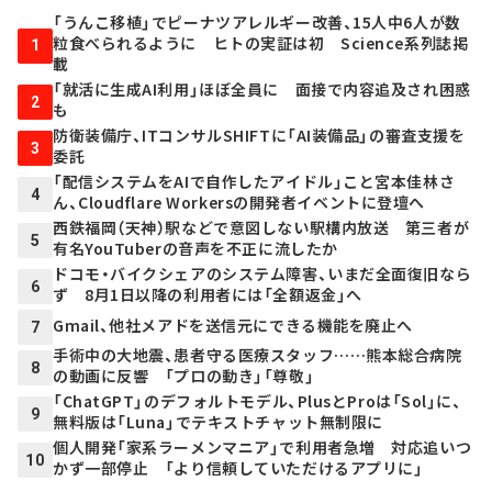
「うんこ移植」でピーナツアレルギー改善、15人中6人が数
粒食べられるように ヒトの実証は初 Science系列誌掲
1
載
「就活に生成AI利用」ほぼ全員に 面接で内容追及され困惑
2
も
防衛装備庁、ITコンサルSHIFTに「AI装備品」の審査支援を
3
委託
「配信システムをAIで自作したアイドル」こと宮本佳林さ
4
ん、Cloudflare Workersの開発者イベントに登壇へ
西鉄福岡（天神）駅などで意図しない駅構内放送 第三者が
5
有名YouTuberの音声を不正に流したか
ドコモ・バイクシェアのシステム障害、いまだ全面復旧なら
6
ず 8月1日以降の利用者には「全額返金」へ
Gmail、他社メアドを送信元にできる機能を廃止へ
7
手術中の大地震、患者守る医療スタッフ……熊本総合病院
8
の動画に反響 「プロの動き」「尊敬」
「ChatGPT」のデフォルトモデル、PlusとProは「Sol」に、
9
無料版は「Luna」でテキストチャット無制限に
個人開発「家系ラーメンマニア」で利用者急増 対応追いつ
10
かず一部停止 「より信頼していただけるアプリに」