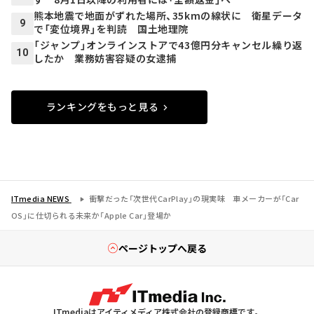
熊本地震で地面がずれた場所、35kmの線状に 衛星データ
9
で「変位境界」を判読 国土地理院
「ジャンプ」オンラインストアで43億円分キャンセル繰り返
10
したか 業務妨害容疑の女逮捕
ランキングをもっと見る
ITmedia NEWS
衝撃だった「次世代CarPlay」の現実味 車メーカーが「Car
OS」に仕切られる未来か「Apple Car」登場か
ページトップへ戻る
ITmediaはアイティメディア株式会社の登録商標です。