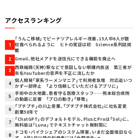
アクセスランキング
「うんこ移植」でピーナツアレルギー改善、15人中6人が数
粒食べられるように ヒトの実証は初 Science系列誌掲
1
載
Gmail、他社メアドを送信元にできる機能を廃止へ
2
西鉄福岡（天神）駅などで意図しない駅構内放送 第三者が
3
有名YouTuberの音声を不正に流したか
個人開発「家系ラーメンマニア」で利用者急増 対応追いつ
4
かず一部停止 「より信頼していただけるアプリに」
手術中の大地震、患者守る医療スタッフ……熊本総合病院
5
の動画に反響 「プロの動き」「尊敬」
「プチプチ」の川上産業、「プチプチ株式会社」に社名変更
6
創業58年で
「ChatGPT」のデフォルトモデル、PlusとProは「Sol」に、
7
無料版は「Luna」でテキストチャット無制限に
ドコモ・バイクシェアのシステム障害、いまだ全面復旧なら
8
ず 8月1日以降の利用者には「全額返金」へ