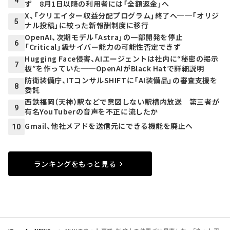
ず 8月1日以降の利用者には「全額返金」へ
X、「クリエイター収益分配プログラム」終了へ──「オリジ
5
ナル投稿」に絞った新報酬制度に移行
OpenAI、次期モデル「Astra」の一部開発を停止
6
「Critical」級サイバー能力の可能性否定できず
Hugging Face侵害、AIエージェントは社内に“秘密の掲示
7
板”を作っていた──OpenAIがBlack Hatで詳細説明
防衛装備庁、ITコンサルSHIFTに「AI装備品」の審査支援を
8
委託
西鉄福岡（天神）駅などで意図しない駅構内放送 第三者が
9
有名YouTuberの音声を不正に流したか
Gmail、他社メアドを送信元にできる機能を廃止へ
10
ランキングをもっと見る