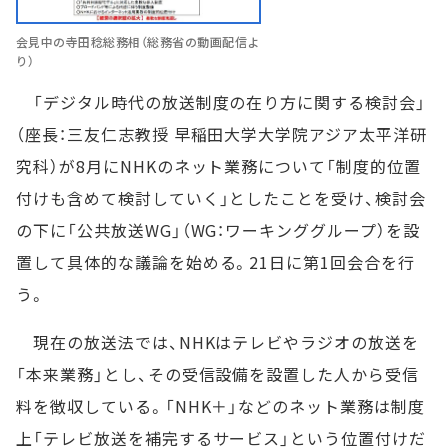
会見中の寺田稔総務相（総務省の動画配信よ
り）
「デジタル時代の放送制度の在り方に関する検討会」
（座長：三友仁志教授 早稲田大学大学院アジア太平洋研
究科）が8月にNHKのネット業務について「制度的位置
付けも含めて検討していく」としたことを受け、検討会
の下に「公共放送WG」（WG：ワーキンググループ）を設
置して具体的な議論を始める。21日に第1回会合を行
う。
現在の放送法では、NHKはテレビやラジオの放送を
「本来業務」とし、その受信設備を設置した人から受信
料を徴収している。「NHK＋」などのネット業務は制度
上「テレビ放送を補完するサービス」という位置付けだ