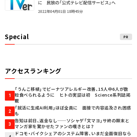
に 民放の「公式テレビ配信サービス」へ
2022年04月01日 18時45分
Special
PR
アクセスランキング
「うんこ移植」でピーナツアレルギー改善、15人中6人が数
粒食べられるように ヒトの実証は初 Science系列誌掲
1
載
「就活に生成AI利用」ほぼ全員に 面接で内容追及され困惑
2
も
告知は前日、返金なし──ソシャゲ「文マヨ」サ終の顛末と
3
マンガ家を驚かせたファンの嘆きとは？
ドコモ・バイクシェアのシステム障害、いまだ全面復旧なら
4