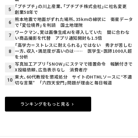
「プチプチ」の川上産業、「プチプチ株式会社」に社名変更
5
創業58年で
熊本地震で地面がずれた場所、35kmの線状に 衛星データ
6
で「変位境界」を判読 国土地理院
ワークマン、実は画像生成AIを導入していた 間に合わな
7
い商品撮影を代替 アプリ通知開封も1.5倍
「高学力＝ストレスに耐えられる」ではない 秀才が苦しむ
一方、収入・満足度が高いのは…… 医学生・医師1000人超
8
を分析
写真加工アプリ「SNOW」にステマで措置命令 報酬付きで
9
X投稿依頼、広告表示なし 消費者庁
東大、60代教授を懲戒処分 サイトのHTMLソースに“不適
10
切な言葉” 「六四天安門」問題が理由と毎日報道
ランキングをもっと見る