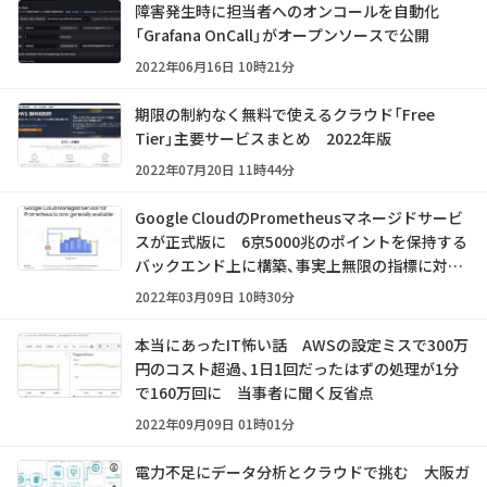
障害発生時に担当者へのオンコールを自動化
「Grafana OnCall」がオープンソースで公開
2022年06月16日 10時21分
期限の制約なく無料で使えるクラウド「Free
Tier」主要サービスまとめ 2022年版
2022年07月20日 11時44分
Google CloudのPrometheusマネージドサービ
スが正式版に 6京5000兆のポイントを保持する
バックエンド上に構築、事実上無限の指標に対応
可能
2022年03月09日 10時30分
本当にあったIT怖い話 AWSの設定ミスで300万
円のコスト超過、1日1回だったはずの処理が1分
で160万回に 当事者に聞く反省点
2022年09月09日 01時01分
電力不足にデータ分析とクラウドで挑む 大阪ガ