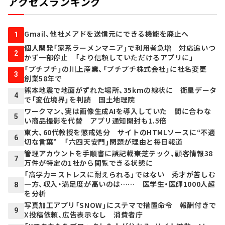
アクセスランキング
Gmail、他社メアドを送信元にできる機能を廃止へ
1
個人開発「家系ラーメンマニア」で利用者急増 対応追いつ
2
かず一部停止 「より信頼していただけるアプリに」
「プチプチ」の川上産業、「プチプチ株式会社」に社名変更
3
創業58年で
熊本地震で地面がずれた場所、35kmの線状に 衛星データ
4
で「変位境界」を判読 国土地理院
ワークマン、実は画像生成AIを導入していた 間に合わな
5
い商品撮影を代替 アプリ通知開封も1.5倍
東大、60代教授を懲戒処分 サイトのHTMLソースに“不適
6
切な言葉” 「六四天安門」問題が理由と毎日報道
管理アカウントを手順書に誤記載――東芝テック、顧客情報38
7
万件が特定の1社から閲覧できる状態に
「高学力＝ストレスに耐えられる」ではない 秀才が苦しむ
一方、収入・満足度が高いのは…… 医学生・医師1000人超
8
を分析
写真加工アプリ「SNOW」にステマで措置命令 報酬付きで
9
X投稿依頼、広告表示なし 消費者庁