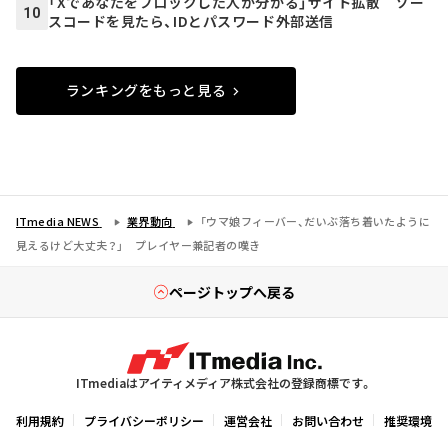
「Xであなたをブロックした人が分かる」サイト拡散 ソー
10
スコードを見たら、IDとパスワード外部送信
ランキングをもっと見る
ITmedia NEWS
業界動向
「ウマ娘フィーバー、だいぶ落ち着いたように
見えるけど大丈夫？」 プレイヤー兼記者の嘆き
ページトップへ戻る
ITmediaはアイティメディア株式会社の登録商標です。
利用規約
プライバシーポリシー
運営会社
お問い合わせ
推奨環境