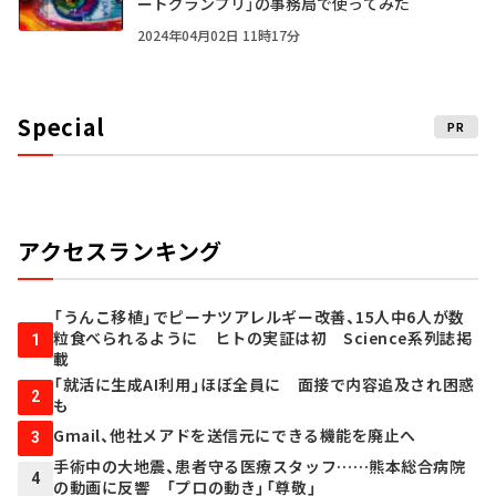
ートグランプリ」の事務局で使ってみた
2024年04月02日 11時17分
Special
PR
アクセスランキング
「うんこ移植」でピーナツアレルギー改善、15人中6人が数
粒食べられるように ヒトの実証は初 Science系列誌掲
1
載
「就活に生成AI利用」ほぼ全員に 面接で内容追及され困惑
2
も
Gmail、他社メアドを送信元にできる機能を廃止へ
3
手術中の大地震、患者守る医療スタッフ……熊本総合病院
4
の動画に反響 「プロの動き」「尊敬」