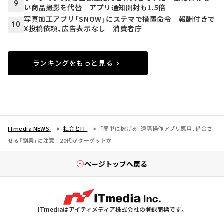
9
い商品撮影を代替 アプリ通知開封も1.5倍
写真加工アプリ「SNOW」にステマで措置命令 報酬付きで
10
X投稿依頼、広告表示なし 消費者庁
ランキングをもっと見る
ITmedia NEWS
社会とIT
「簡単に稼げる」遠隔操作アプリ悪用、借金さ
せる「副業」に注意 20代がターゲットか
ページトップへ戻る
ITmediaはアイティメディア株式会社の登録商標です。