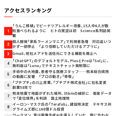
アクセスランキング
「うんこ移植」でピーナツアレルギー改善、15人中6人が数
粒食べられるように ヒトの実証は初 Science系列誌掲
1
載
個人開発「家系ラーメンマニア」で利用者急増 対応追いつ
2
かず一部停止 「より信頼していただけるアプリに」
Gmail、他社メアドを送信元にできる機能を廃止へ
3
「ChatGPT」のデフォルトモデル、PlusとProは「Sol」に、
4
無料版は「Luna」でテキストチャット無制限に
手術中の大地震、患者守る医療スタッフ……熊本総合病院
5
の動画に反響 「プロの動き」「尊敬」
「プチプチ」の川上産業、「プチプチ株式会社」に社名変更
6
創業58年で
熊本地震で地面がずれた場所、35kmの線状に 衛星データ
7
で「変位境界」を判読 国土地理院
イーロン・マスク氏の「Terafab」、建設地決定 テキサス州
8
グライムズ郡に168億ドル投資
ワークマン、実は画像生成AIを導入していた 間に合わな