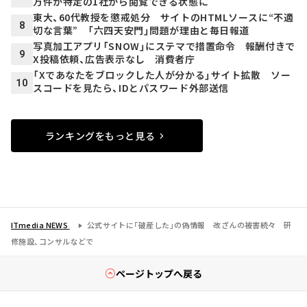
万件が特定の1社から閲覧できる状態に
東大、60代教授を懲戒処分 サイトのHTMLソースに“不適
8
切な言葉” 「六四天安門」問題が理由と毎日報道
写真加工アプリ「SNOW」にステマで措置命令 報酬付きで
9
X投稿依頼、広告表示なし 消費者庁
「Xであなたをブロックした人が分かる」サイト拡散 ソー
10
スコードを見たら、IDとパスワード外部送信
ランキングをもっと見る
ITmedia NEWS
公式サイトに「破産した」の偽情報 改ざんの被害続々 研
修施設、コンサルなどで
ページトップへ戻る