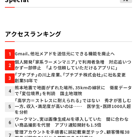
アクセスランキング
Gmail、他社メアドを送信元にできる機能を廃止へ
1
個人開発「家系ラーメンマニア」で利用者急増 対応追いつ
2
かず一部停止 「より信頼していただけるアプリに」
「プチプチ」の川上産業、「プチプチ株式会社」に社名変更
3
創業58年で
熊本地震で地面がずれた場所、35kmの線状に 衛星データ
4
で「変位境界」を判読 国土地理院
「高学力＝ストレスに耐えられる」ではない 秀才が苦しむ
一方、収入・満足度が高いのは…… 医学生・医師1000人超
5
を分析
ワークマン、実は画像生成AIを導入していた 間に合わな
6
い商品撮影を代替 アプリ通知開封も1.5倍
管理アカウントを手順書に誤記載――東芝テック、顧客情報38
7