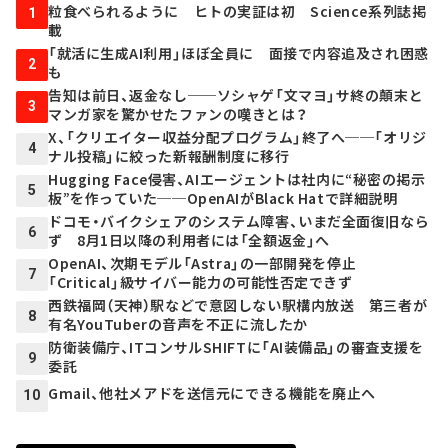
粒食べられるように ヒトの実証は初 Science系列誌掲
1
載
「就活に生成AI利用」ほぼ全員に 面接で内容追及され困惑
2
も
告知は前日、返金なし──ソシャゲ「文マヨ」サ終の顛末と
3
マンガ家を驚かせたファンの嘆きとは？
X、「クリエイター収益分配プログラム」終了へ──「オリジ
4
ナル投稿」に絞った新報酬制度に移行
Hugging Face侵害、AIエージェントは社内に“秘密の掲示
5
板”を作っていた──OpenAIがBlack Hatで詳細説明
ドコモ・バイクシェアのシステム障害、いまだ全面復旧なら
6
ず 8月1日以降の利用者には「全額返金」へ
OpenAI、次期モデル「Astra」の一部開発を停止
7
「Critical」級サイバー能力の可能性否定できず
西鉄福岡（天神）駅などで意図しない駅構内放送 第三者が
8
有名YouTuberの音声を不正に流したか
防衛装備庁、ITコンサルSHIFTに「AI装備品」の審査支援を
9
委託
Gmail、他社メアドを送信元にできる機能を廃止へ
10