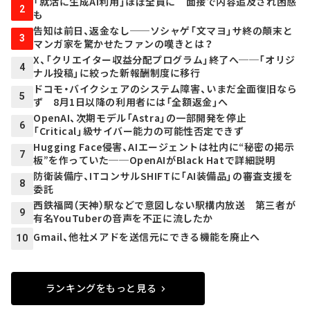
「就活に生成AI利用」ほぼ全員に 面接で内容追及され困惑
2
も
告知は前日、返金なし──ソシャゲ「文マヨ」サ終の顛末と
3
マンガ家を驚かせたファンの嘆きとは？
X、「クリエイター収益分配プログラム」終了へ──「オリジ
4
ナル投稿」に絞った新報酬制度に移行
ドコモ・バイクシェアのシステム障害、いまだ全面復旧なら
5
ず 8月1日以降の利用者には「全額返金」へ
OpenAI、次期モデル「Astra」の一部開発を停止
6
「Critical」級サイバー能力の可能性否定できず
Hugging Face侵害、AIエージェントは社内に“秘密の掲示
7
板”を作っていた──OpenAIがBlack Hatで詳細説明
防衛装備庁、ITコンサルSHIFTに「AI装備品」の審査支援を
8
委託
西鉄福岡（天神）駅などで意図しない駅構内放送 第三者が
9
有名YouTuberの音声を不正に流したか
Gmail、他社メアドを送信元にできる機能を廃止へ
10
ランキングをもっと見る