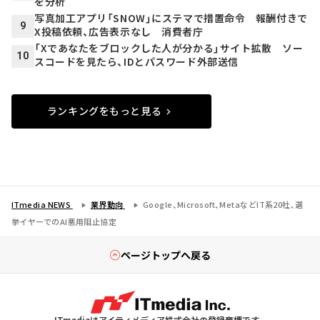
を分析
写真加工アプリ「SNOW」にステマで措置命令 報酬付きで
9
X投稿依頼、広告表示なし 消費者庁
「Xであなたをブロックした人が分かる」サイト拡散 ソー
10
スコードを見たら、IDとパスワード外部送信
ランキングをもっと見る
ITmedia NEWS
業界動向
Google、Microsoft、MetaなどIT系20社、選
挙イヤーでのAI悪用阻止協定
ページトップへ戻る
ITmediaはアイティメディア株式会社の登録商標です。