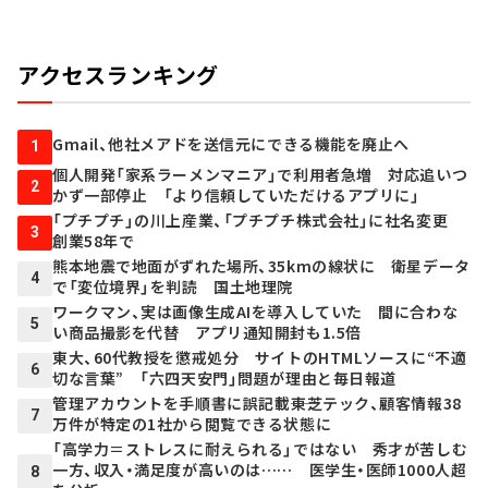
アクセスランキング
Gmail、他社メアドを送信元にできる機能を廃止へ
1
個人開発「家系ラーメンマニア」で利用者急増 対応追いつ
2
かず一部停止 「より信頼していただけるアプリに」
「プチプチ」の川上産業、「プチプチ株式会社」に社名変更
3
創業58年で
熊本地震で地面がずれた場所、35kmの線状に 衛星データ
4
で「変位境界」を判読 国土地理院
ワークマン、実は画像生成AIを導入していた 間に合わな
5
い商品撮影を代替 アプリ通知開封も1.5倍
東大、60代教授を懲戒処分 サイトのHTMLソースに“不適
6
切な言葉” 「六四天安門」問題が理由と毎日報道
管理アカウントを手順書に誤記載――東芝テック、顧客情報38
7
万件が特定の1社から閲覧できる状態に
「高学力＝ストレスに耐えられる」ではない 秀才が苦しむ
一方、収入・満足度が高いのは…… 医学生・医師1000人超
8