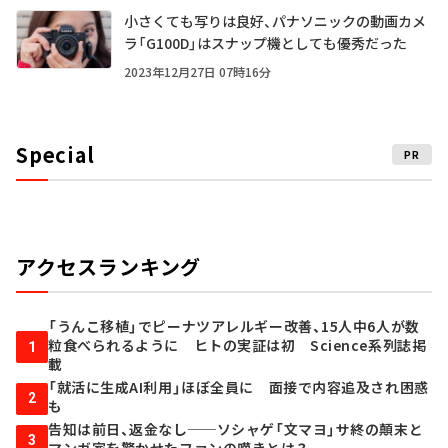
小さくても写りは良好、パナソニックの動画カメ
ラ「G100D」はスナップ機としても優秀だった
2023年12月27日 07時16分
Special
PR
アクセスランキング
「うんこ移植」でピーナツアレルギー改善、15人中6人が数
粒食べられるように ヒトの実証は初 Science系列誌掲
1
載
「就活に生成AI利用」ほぼ全員に 面接で内容追及され困惑
2
も
告知は前日、返金なし──ソシャゲ「文マヨ」サ終の顛末と
3
マンガ家を驚かせたファンの嘆きとは？