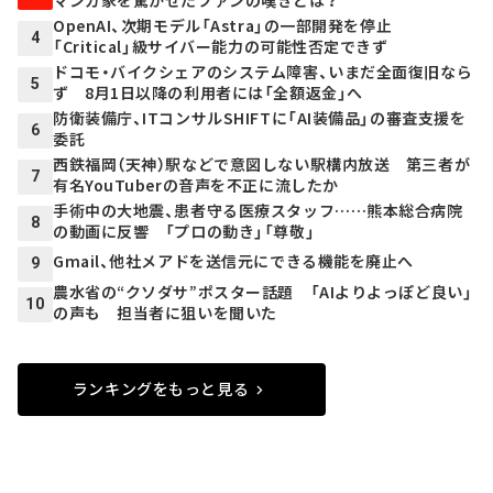
OpenAI、次期モデル「Astra」の一部開発を停止
4
「Critical」級サイバー能力の可能性否定できず
ドコモ・バイクシェアのシステム障害、いまだ全面復旧なら
5
ず 8月1日以降の利用者には「全額返金」へ
防衛装備庁、ITコンサルSHIFTに「AI装備品」の審査支援を
6
委託
西鉄福岡（天神）駅などで意図しない駅構内放送 第三者が
7
有名YouTuberの音声を不正に流したか
手術中の大地震、患者守る医療スタッフ……熊本総合病院
8
の動画に反響 「プロの動き」「尊敬」
Gmail、他社メアドを送信元にできる機能を廃止へ
9
農水省の“クソダサ”ポスター話題 「AIよりよっぽど良い」
10
の声も 担当者に狙いを聞いた
ランキングをもっと見る