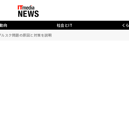
動向
社会とIT
く
dowsブルスク問題の原因と対策を説明