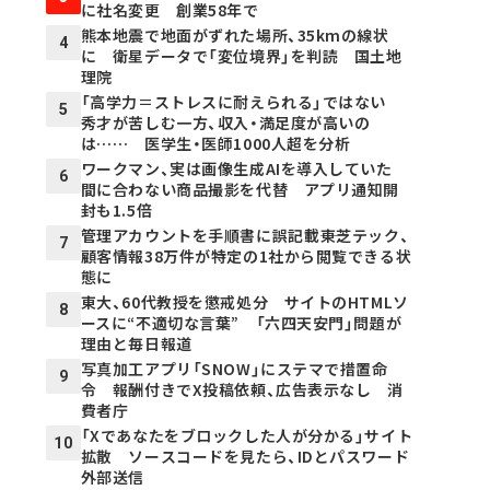
に社名変更 創業58年で
熊本地震で地面がずれた場所、35kmの線状
4
に 衛星データで「変位境界」を判読 国土地
理院
「高学力＝ストレスに耐えられる」ではない
5
秀才が苦しむ一方、収入・満足度が高いの
は…… 医学生・医師1000人超を分析
ワークマン、実は画像生成AIを導入していた
6
間に合わない商品撮影を代替 アプリ通知開
封も1.5倍
管理アカウントを手順書に誤記載――東芝テック、
7
顧客情報38万件が特定の1社から閲覧できる状
態に
東大、60代教授を懲戒処分 サイトのHTMLソ
8
ースに“不適切な言葉” 「六四天安門」問題が
理由と毎日報道
写真加工アプリ「SNOW」にステマで措置命
9
令 報酬付きでX投稿依頼、広告表示なし 消
費者庁
「Xであなたをブロックした人が分かる」サイト
10
拡散 ソースコードを見たら、IDとパスワード
外部送信