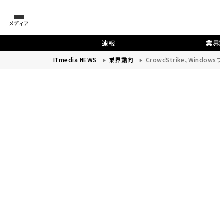
メディア
速報
業界
ITmedia NEWS
業界動向
CrowdStrike、Win