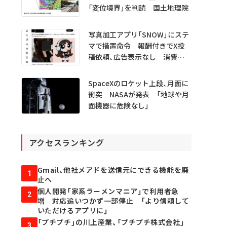
「変位境界」を判読 国土地理院
写真加工アプリ「SNOW」にステ
マで措置命令 報酬付きでX投
稿依頼、広告表示なし 消費者
庁
SpaceXのロケット上段、月面に
衝突 NASAが発表 「地球や月
面機器に危険なし」
アクセスランキング
Gmail、他社メアドを送信元にできる機能を廃
1
止へ
個人開発「家系ラーメンマニア」で利用者急
2
増 対応追いつかず一部停止 「より信頼して
いただけるアプリに」
「プチプチ」の川上産業、「プチプチ株式会社」
3