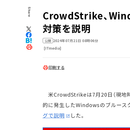
Share
CrowdStrike、
対策を説明
2024年07月21日 08時06分
公開
[ITmedia]
印刷する
米CrowdStrikeは7月20日
的に発生したWindowsのブルー
グで説明
した。