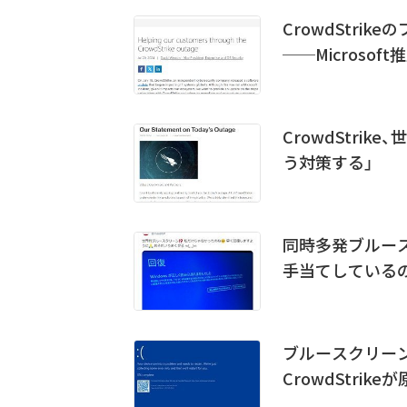
CrowdStri
──Microsoft
CrowdStri
う対策する」
同時多発ブルース
手当てしている
ブルースクリー
CrowdStrik