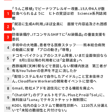
「うんこ移植」でピーナツアレルギー改善、15人中6人が数
粒食べられるように ヒトの実証は初 Science系列誌掲
1
載
「就活に生成AI利用」ほぼ全員に 面接で内容追及され困惑
2
も
防衛装備庁、ITコンサルSHIFTに「AI装備品」の審査支援を
3
委託
手術中の大地震、患者守る医療スタッフ……熊本総合病院
4
の動画に反響 「プロの動き」「尊敬」
ドコモ・バイクシェアのシステム障害、いまだ全面復旧なら
5
ず 8月1日以降の利用者には「全額返金」へ
西鉄福岡（天神）駅などで意図しない駅構内放送 第三者が
6
有名YouTuberの音声を不正に流したか
「配信システムをAIで自作したアイドル」こと宮本佳林さ
7
ん、Cloudflare Workersの開発者イベントに登壇へ
Gmail、他社メアドを送信元にできる機能を廃止へ
8
「ChatGPT」のデフォルトモデル、PlusとProは「Sol」に、
9
無料版は「Luna」でテキストチャット無制限に
KDDI、社内の全システムで脆弱性診断へ 1220万人分漏え
10
いで「未知の脆弱性と片付けない」