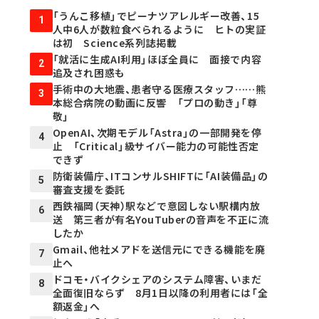
「うんこ移植」でピーナツアレルギー改善、15
1
人中6人が数粒食べられるように ヒトの実証
は初 Science系列誌掲載
「就活に生成AI利用」ほぼ全員に 面接で内容
2
追及され困惑も
手術中の大地震、患者守る医療スタッフ……熊
3
本総合病院の動画に反響 「プロの動き」「尊
敬」
OpenAI、次期モデル「Astra」の一部開発を停
4
止 「Critical」級サイバー能力の可能性否定
できず
防衛装備庁、ITコンサルSHIFTに「AI装備品」の
5
審査支援を委託
西鉄福岡（天神）駅などで意図しない駅構内放
6
送 第三者が有名YouTuberの音声を不正に流
したか
Gmail、他社メアドを送信元にできる機能を廃
7
止へ
ドコモ・バイクシェアのシステム障害、いまだ
8
全面復旧ならず 8月1日以降の利用者には「全
額返金」へ