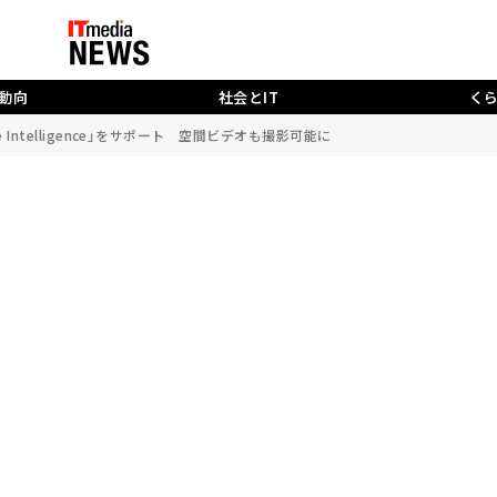
動向
社会とIT
く
le Intelligence」をサポート 空間ビデオも撮影可能に