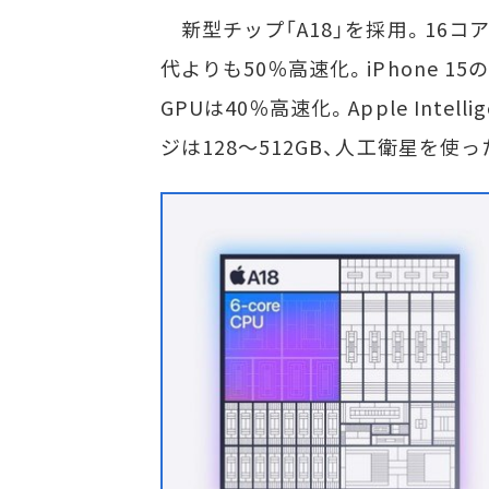
新型チップ「A18」を採用。16コアの
代よりも50％高速化。iPhone 15の
GPUは40％高速化。Apple Int
ジは128～512GB、人工衛星を使