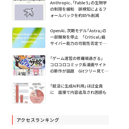
Anthropic、「Fable 5」の生物学
の制限を緩和 誤検知によるフ
ォールバックを約85％削減
OpenAI、次期モデル「Astra」の
一部開発を停止 「Critical」級
サイバー能力の可能性否定でき
ず
「ゲーム運営の修羅場過ぎる」
コロコロコミック系漫画サイト
の新作が話題 Gitツリー見てガ
チャ不具合の犯人探し
「就活に生成AI利用」ほぼ全員
に 面接で内容追及され困惑も
アクセスランキング