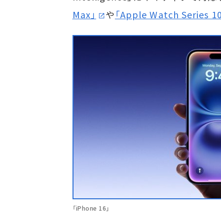
Max」
や
「Apple Watch Series 1
「iPhone 16」