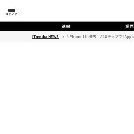
メディア
速報
業界
ITmedia NEWS
「iPhone 16」発表 A18チップで「App