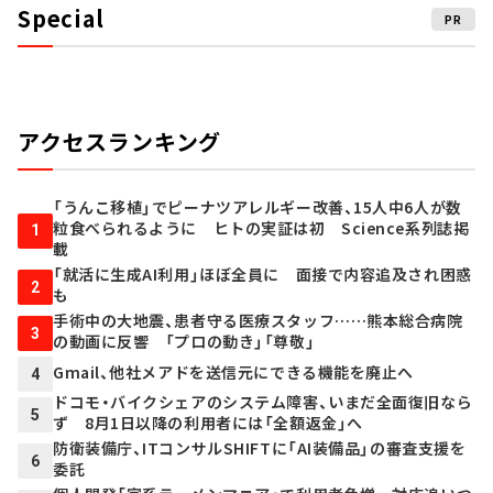
Special
PR
アクセスランキング
「うんこ移植」でピーナツアレルギー改善、15人中6人が数
粒食べられるように ヒトの実証は初 Science系列誌掲
1
載
「就活に生成AI利用」ほぼ全員に 面接で内容追及され困惑
2
も
手術中の大地震、患者守る医療スタッフ……熊本総合病院
3
の動画に反響 「プロの動き」「尊敬」
Gmail、他社メアドを送信元にできる機能を廃止へ
4
ドコモ・バイクシェアのシステム障害、いまだ全面復旧なら
5
ず 8月1日以降の利用者には「全額返金」へ
防衛装備庁、ITコンサルSHIFTに「AI装備品」の審査支援を
6
委託