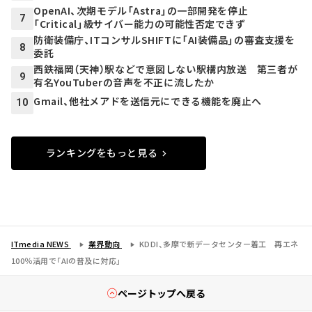
OpenAI、次期モデル「Astra」の一部開発を停止
7
「Critical」級サイバー能力の可能性否定できず
防衛装備庁、ITコンサルSHIFTに「AI装備品」の審査支援を
8
委託
西鉄福岡（天神）駅などで意図しない駅構内放送 第三者が
9
有名YouTuberの音声を不正に流したか
Gmail、他社メアドを送信元にできる機能を廃止へ
10
ランキングをもっと見る
ITmedia NEWS
業界動向
KDDI、多摩で新データセンター着工 再エネ
100％活用で「AIの普及に対応」
ページトップへ戻る