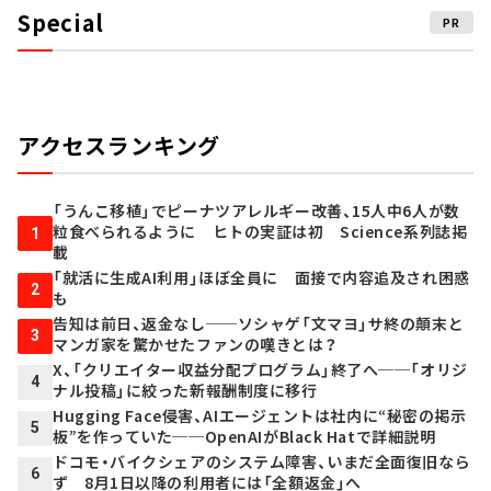
Special
PR
アクセスランキング
「うんこ移植」でピーナツアレルギー改善、15人中6人が数
粒食べられるように ヒトの実証は初 Science系列誌掲
1
載
「就活に生成AI利用」ほぼ全員に 面接で内容追及され困惑
2
も
告知は前日、返金なし──ソシャゲ「文マヨ」サ終の顛末と
3
マンガ家を驚かせたファンの嘆きとは？
X、「クリエイター収益分配プログラム」終了へ──「オリジ
4
ナル投稿」に絞った新報酬制度に移行
Hugging Face侵害、AIエージェントは社内に“秘密の掲示
5
板”を作っていた──OpenAIがBlack Hatで詳細説明
ドコモ・バイクシェアのシステム障害、いまだ全面復旧なら
6
ず 8月1日以降の利用者には「全額返金」へ