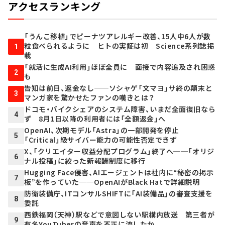
アクセスランキング
「うんこ移植」でピーナツアレルギー改善、15人中6人が数
粒食べられるように ヒトの実証は初 Science系列誌掲
1
載
「就活に生成AI利用」ほぼ全員に 面接で内容追及され困惑
2
も
告知は前日、返金なし──ソシャゲ「文マヨ」サ終の顛末と
3
マンガ家を驚かせたファンの嘆きとは？
ドコモ・バイクシェアのシステム障害、いまだ全面復旧なら
4
ず 8月1日以降の利用者には「全額返金」へ
OpenAI、次期モデル「Astra」の一部開発を停止
5
「Critical」級サイバー能力の可能性否定できず
X、「クリエイター収益分配プログラム」終了へ──「オリジ
6
ナル投稿」に絞った新報酬制度に移行
Hugging Face侵害、AIエージェントは社内に“秘密の掲示
7
板”を作っていた──OpenAIがBlack Hatで詳細説明
防衛装備庁、ITコンサルSHIFTに「AI装備品」の審査支援を
8
委託
西鉄福岡（天神）駅などで意図しない駅構内放送 第三者が
9
有名YouTuberの音声を不正に流したか