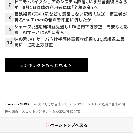
ドコモ・バイクシェアのシステム障害、いまだ全面復旧なら
7
ず 8月1日以降の利用者には「全額返金」へ
西鉄福岡（天神）駅などで意図しない駅構内放送 第三者が
8
有名YouTuberの音声を不正に流したか
シャープ、通期純利益見通し170億円下方修正 円安など影
9
響 AIサーバは9月に参入
味の素、AI・サーバ向け半導体基板材好調で1Q業績過去最
10
高に 通期上方修正
ランキングをもっと見る
ITmedia NEWS
犬が好きな音楽ジャンルとは？ ストレス軽減と音楽の関
係を調査 スコットランドチームが2017年に発表
ページトップへ戻る