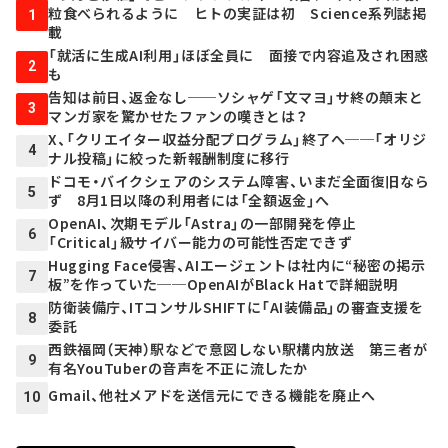
粒食べられるように ヒトの実証は初 Science系列誌掲
1
載
「就活に生成AI利用」ほぼ全員に 面接で内容追及され困惑
2
も
告知は前日、返金なし──ソシャゲ「文マヨ」サ終の顛末と
3
マンガ家を驚かせたファンの嘆きとは？
X、「クリエイター収益分配プログラム」終了へ──「オリジ
4
ナル投稿」に絞った新報酬制度に移行
ドコモ・バイクシェアのシステム障害、いまだ全面復旧なら
5
ず 8月1日以降の利用者には「全額返金」へ
OpenAI、次期モデル「Astra」の一部開発を停止
6
「Critical」級サイバー能力の可能性否定できず
Hugging Face侵害、AIエージェントは社内に“秘密の掲示
7
板”を作っていた──OpenAIがBlack Hatで詳細説明
防衛装備庁、ITコンサルSHIFTに「AI装備品」の審査支援を
8
委託
西鉄福岡（天神）駅などで意図しない駅構内放送 第三者が
9
有名YouTuberの音声を不正に流したか
Gmail、他社メアドを送信元にできる機能を廃止へ
10