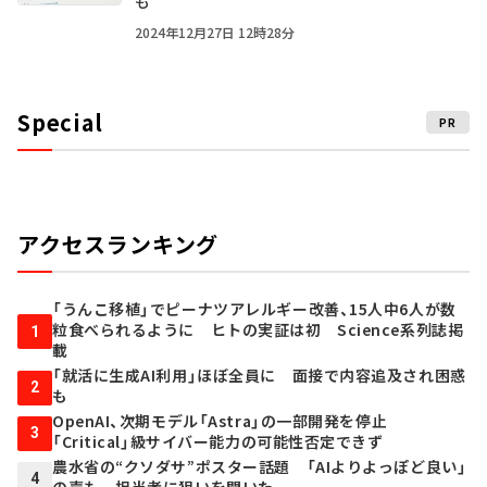
も
2024年12月27日 12時28分
Special
PR
アクセスランキング
「うんこ移植」でピーナツアレルギー改善、15人中6人が数
粒食べられるように ヒトの実証は初 Science系列誌掲
1
載
「就活に生成AI利用」ほぼ全員に 面接で内容追及され困惑
2
も
OpenAI、次期モデル「Astra」の一部開発を停止
3
「Critical」級サイバー能力の可能性否定できず
農水省の“クソダサ”ポスター話題 「AIよりよっぽど良い」
4
の声も 担当者に狙いを聞いた