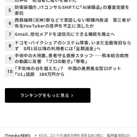
防衛装備庁、ITコンサルSHIFTに「AI装備品」の審査支援を
5
委託
西鉄福岡（天神）駅などで意図しない駅構内放送 第三者が
6
有名YouTuberの音声を不正に流したか
Gmail、他社メアドを送信元にできる機能を廃止へ
7
ドコモ・バイクシェアのシステム障害、いまだ全面復旧なら
8
ず 8月1日以降の利用者には「全額返金」へ
手術中の大地震、患者守る医療スタッフ……熊本総合病院
9
の動画に反響 「プロの動き」「尊敬」
「不気味の谷を越えた」？ 中国の美男美女型ロボット
10
「U1」話題 286万円から
ランキングをもっと見る
ITmedia NEWS
KDDI、コミケの通信対策を前年比約2倍に 臨時基地局は5