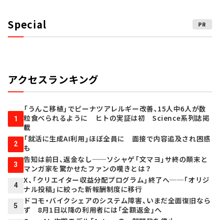
Special
PR
アクセスランキング
「うんこ移植」でピーナツアレルギー改善、15人中6人が数
粒食べられるように ヒトの実証は初 Science系列誌掲
1
載
「就活に生成AI利用」ほぼ全員に 面接で内容追及され困惑
2
も
告知は前日、返金なし──ソシャゲ「文マヨ」サ終の顛末と
3
マンガ家を驚かせたファンの嘆きとは？
X、「クリエイター収益分配プログラム」終了へ──「オリジ
4
ナル投稿」に絞った新報酬制度に移行
ドコモ・バイクシェアのシステム障害、いまだ全面復旧なら
5
ず 8月1日以降の利用者には「全額返金」へ