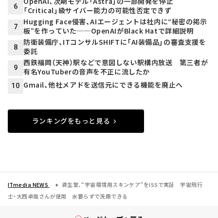
OpenAI、次期モデル「Astra」の一部開発を停止
6
「Critical」級サイバー能力の可能性否定できず
Hugging Face侵害、AIエージェントは社内に“秘密の掲示
7
板”を作っていた──OpenAIがBlack Hatで詳細説明
防衛装備庁、ITコンサルSHIFTに「AI装備品」の審査支援を
8
委託
西鉄福岡（天神）駅などで意図しない駅構内放送 第三者が
9
有名YouTuberの音声を不正に流したか
Gmail、他社メアドを送信元にできる機能を廃止へ
10
ランキングをもっと見る
ITmedia NEWS
資生堂、“宇宙環境用スキンケア”をISSで実証 宇宙飛行
士・大西卓哉さんが使用 水要らずで洗顔できる