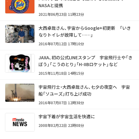
NASAと提携
2021年06月23日 11時23分
大西卓哉さん、宇宙からGoogle+初更新 「いき
なりトイレが故障して……」
2016年07月12日 17時10分
JAXA、初の公式LINEスタンプ 宇宙飛行士や「き
ぼう」「こうのとり」「H-IIBロケット」など
2015年11月18日 14時15分
宇宙飛行士・大西卓哉さん、七夕の夜空へ 宇宙
船「ソユーズ」打ち上げ成功
2016年07月07日 12時38分
宇宙下着が宇宙生活を快適に
2008年02月22日 22時08分