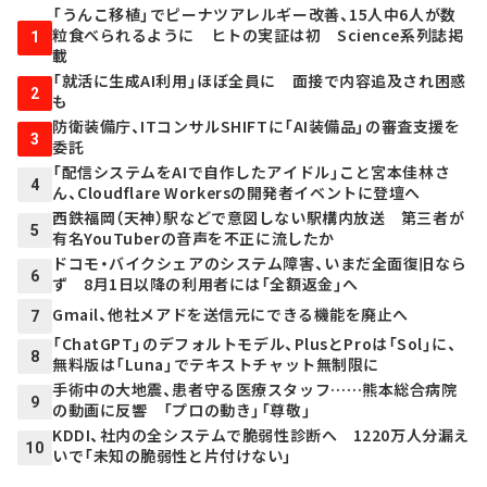
「うんこ移植」でピーナツアレルギー改善、15人中6人が数
粒食べられるように ヒトの実証は初 Science系列誌掲
1
載
「就活に生成AI利用」ほぼ全員に 面接で内容追及され困惑
2
も
防衛装備庁、ITコンサルSHIFTに「AI装備品」の審査支援を
3
委託
「配信システムをAIで自作したアイドル」こと宮本佳林さ
4
ん、Cloudflare Workersの開発者イベントに登壇へ
西鉄福岡（天神）駅などで意図しない駅構内放送 第三者が
5
有名YouTuberの音声を不正に流したか
ドコモ・バイクシェアのシステム障害、いまだ全面復旧なら
6
ず 8月1日以降の利用者には「全額返金」へ
Gmail、他社メアドを送信元にできる機能を廃止へ
7
「ChatGPT」のデフォルトモデル、PlusとProは「Sol」に、
8
無料版は「Luna」でテキストチャット無制限に
手術中の大地震、患者守る医療スタッフ……熊本総合病院
9
の動画に反響 「プロの動き」「尊敬」
KDDI、社内の全システムで脆弱性診断へ 1220万人分漏え
10
いで「未知の脆弱性と片付けない」