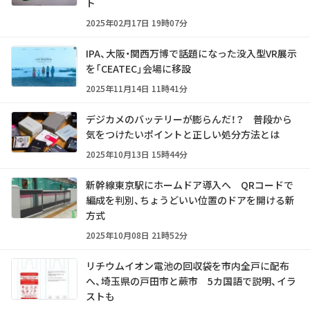
ト
2025年02月17日 19時07分
IPA、大阪・関西万博で話題になった没入型VR展示
を「CEATEC」会場に移設
2025年11月14日 11時41分
デジカメのバッテリーが膨らんだ！？ 普段から
気をつけたいポイントと正しい処分方法とは
2025年10月13日 15時44分
新幹線東京駅にホームドア導入へ QRコードで
編成を判別、ちょうどいい位置のドアを開ける新
方式
2025年10月08日 21時52分
リチウムイオン電池の回収袋を市内全戸に配布
へ、埼玉県の戸田市と蕨市 5カ国語で説明、イラ
ストも