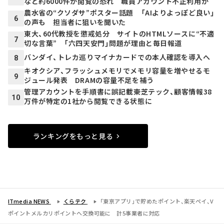
など約6000件が閲覧の恐れ 職員アカウント不正利用か
農水省の“クソダサ”ポスター話題 「AIよりよっぽど良い」
6
の声も 担当者に狙いを聞いた
東大、60代教授を懲戒処分 サイトのHTMLソースに“不適
7
切な言葉” 「六四天安門」問題が理由と毎日報道
バンダイ、トレカ巡りマイナカードでの本人確認を導入へ
8
キオクシア、フラッシュメモリでメモリ容量を増やせるモ
9
ジュール発表 DRAMの容量不足を補う
管理アカウントを手順書に誤記載――東芝テック、顧客情報38
10
万件が特定の1社から閲覧できる状態に
ランキングをもっと見る
ITmedia NEWS
くらテク
「東京アプリ」で貯めたポイント、楽天ペイ、V
ポイントメルカリポイントへ交換可能に 計5事業者に対応