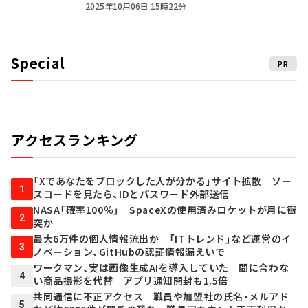
2025年10月06日 15時22分
Special
PR
アクセスランキング
「Xであなたをブロックした人が分かる」サイト拡散 ソー
1
スコードを見たら、IDとパスワード外部送信
NASA「確率100％」 SpaceXの使用済みロケットが月に衝
2
突か
最大6万件の個人情報流出か 「ITトレンド」など運営のイ
3
ノベーション、GitHubの認証情報漏えいで
ワークマン、実は画像生成AIを導入していた 間に合わな
4
い商品撮影を代替 アプリ通知開封も1.5倍
共同通信に不正アクセス 職員や加盟社の氏名・メルアド
5