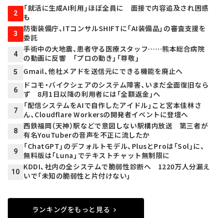
「就活に生成AI利用」ほぼ全員に 面接で内容追及され困惑
2
も
防衛装備庁、ITコンサルSHIFTに「AI装備品」の審査支援を
3
委託
手術中の大地震、患者守る医療スタッフ……熊本総合病院
4
の動画に反響 「プロの動き」「尊敬」
Gmail、他社メアドを送信元にできる機能を廃止へ
5
ドコモ・バイクシェアのシステム障害、いまだ全面復旧なら
6
ず 8月1日以降の利用者には「全額返金」へ
「配信システムをAIで自作したアイドル」こと宮本佳林さ
7
ん、Cloudflare Workersの開発者イベントに登壇へ
西鉄福岡（天神）駅などで意図しない駅構内放送 第三者が
8
有名YouTuberの音声を不正に流したか
「ChatGPT」のデフォルトモデル、PlusとProは「Sol」に、
9
無料版は「Luna」でテキストチャット無制限に
KDDI、社内の全システムで脆弱性診断へ 1220万人分漏え
10
いで「未知の脆弱性と片付けない」
ランキングをもっと見る