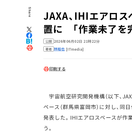
Share
JAXA、IHIエア
置に 「作業未了を
2026年06月02日 21時22分
公開
林裕也
[ITmedia]
著者
印刷する
宇宙航空研究開発機構（以下、JAXA
ペース（群馬県富岡市）に対し、同
発表した。IHIエアロスペースが作
う。