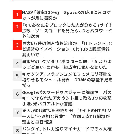
NASA「確率100％」 SpaceXの使用済みロケ
1
ットが月に衝突か
「Xであなたをブロックした人が分かる」サイト
2
拡散 ソースコードを見たら、IDとパスワード
外部送信
最大6万件の個人情報流出か 「ITトレンド」な
3
ど運営のイノベーション、GitHubの認証情報
漏えいで
農水省の“クソダサ”ポスター話題 「AIよりよ
4
っぽど良い」の声も 担当者に狙いを聞いた
キオクシア、フラッシュメモリでメモリ容量を
5
増やせるモジュール発表 DRAMの容量不足を
補う
Googleパスワードマネジャーに脆弱性 パス
6
キーで守られたアカウント乗っ取る3つの攻撃
手法、米パロアルトが警鐘
東大、60代教授を懲戒処分 サイトのHTMLソ
7
ースに“不適切な言葉” 「六四天安門」問題が
理由と毎日報道
バンダイ、トレカ巡りマイナカードでの本人確
8