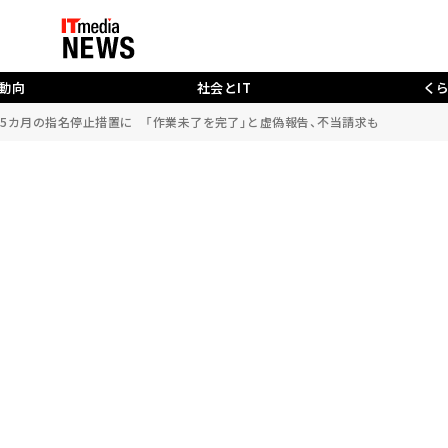
動向
社会とIT
く
ースを5カ月の指名停止措置に 「作業未了を完了」と虚偽報告、不当請求も