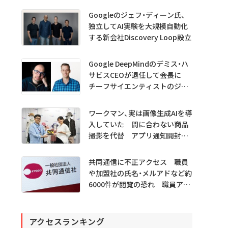
Googleのジェフ・ディーン氏、
独立してAI実験を大規模自動化
する新会社Discovery Loop設立
Google DeepMindのデミス・ハ
サビスCEOが退任して会長に
チーフサイエンティストのジェ
フ・ディーン氏は独立へ
ワークマン、実は画像生成AIを導
入していた 間に合わない商品
撮影を代替 アプリ通知開封も
1.5倍
共同通信に不正アクセス 職員
や加盟社の氏名・メルアドなど約
6000件が閲覧の恐れ 職員アカ
ウント不正利用か
アクセスランキング