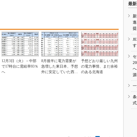
最新
新
進
提
J
す
セ
12月3日（火）－中部
8月後半に電力需要が
予想どおり厳しい九州
2
で17時台に需給率93％
急増した東日本、予想
の電力事情、まだ余裕
へ
へ
外に安定していた西日
のある北海道
源
本
一
条
式