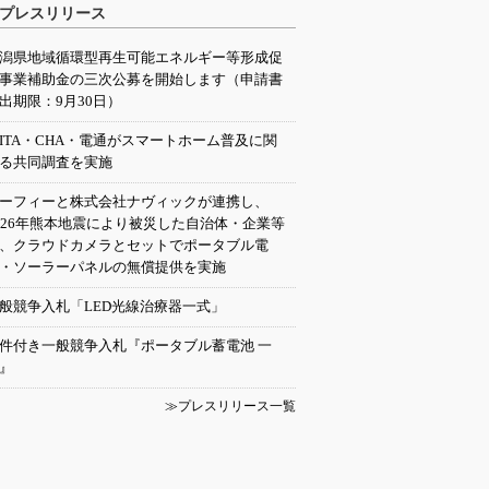
プレスリリース
潟県地域循環型再生可能エネルギー等形成促
事業補助金の三次公募を開始します（申請書
出期限：9月30日）
EITA・CHA・電通がスマートホーム普及に関
る共同調査を実施
ーフィーと株式会社ナヴィックが連携し、
026年熊本地震により被災した自治体・企業等
、クラウドカメラとセットでポータブル電
・ソーラーパネルの無償提供を実施
般競争入札「LED光線治療器一式」
件付き一般競争入札『ポータブル蓄電池 一
』
≫プレスリリース一覧