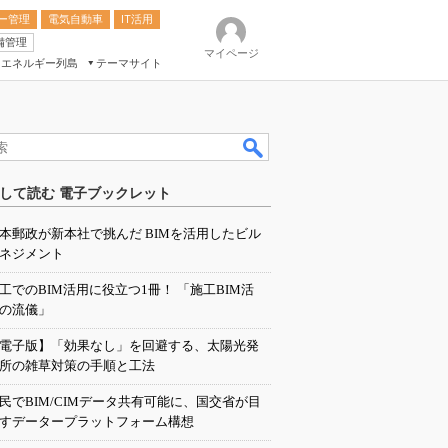
ー管理
電気自動車
IT活用
備管理
マイページ
エネルギー列島
テーマサイト
eek
ション総合展
して読む 電子ブックレット
ク
本郵政が新本社で挑んだ BIMを活用したビル
ネジメント
工でのBIM活用に役立つ1冊！ 「施工BIM活
の流儀」
電子版】「効果なし」を回避する、太陽光発
所の雑草対策の手順と工法
民でBIM/CIMデータ共有可能に、国交省が目
すデータープラットフォーム構想