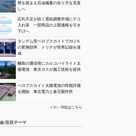
勢を踏まえ石油備蓄の在り方を見直
しへ
応札不足が続く需給調整市場にテコ
入れ策 一部商品の上限価格を引き
下げへ
タンデム型ペロブスカイトで29.2％
の変換効率、トリナが世界記録を達
成
離島の通信塔にカルコパイライト太
陽電池 東京ガスが施工技術を提供
ペロブスカイト太陽電池の性能評価
を開始 東北電力と倉元製作所
» 11～30位はこちら
会/注目テーマ