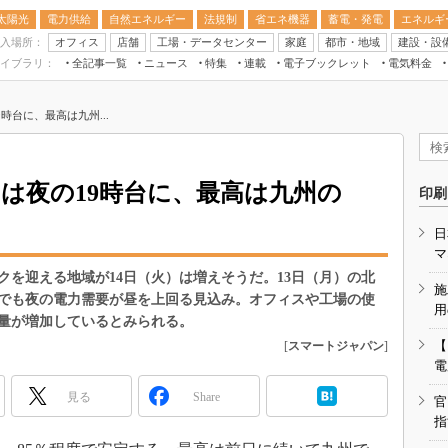
太陽光
電力供給
自然エネルギー
法規制
省エネ機器
蓄電・発電
エネルギ
入場所：
オフィス
店舗
工場・データセンター
家庭
都市・地域
建設・設
イブラリ：
全記事一覧
ニュース
特集
連載
電子ブックレット
電気料金
スマートエネルギーW
時台に、最高は九州...
住宅・都市イノベー
太陽光発電運用
新電力
クは夜の19時台に、最高は九州の
印刷
電気料金ガイドブッ
日
空調特集
マ
BEMS
クを迎える地域が14日（火）は増えそうだ。13日（月）の北
施
でも夜の電力需要が昼を上回る見込み。オフィスや工場の使
キーワード解説
用
量が増加しているとみられる。
【
[
スマートジャパン
]
電
見る
Share
官
指