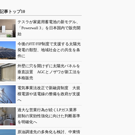
記事トップ10
テスラが家庭用蓄電池の新モデル、
「Powerwall 3」を日本国内で販売開
始
今後のFIT/FIP制度で支援する太陽光
発電の類型、地域社会との共生を条
件に
外壁に穴を開けずに太陽光パネルを
垂直設置 AGCとノザワが新工法を
本格販売
電気事業法改正で新融資制度 大規
模電源や送電線の整備を政府が支援
へ
過大な営業行為が続くLPガス業界
規制の実効性強化に向けた判断基準
を明確化へ
原油調達先の多角化も検討、中東情