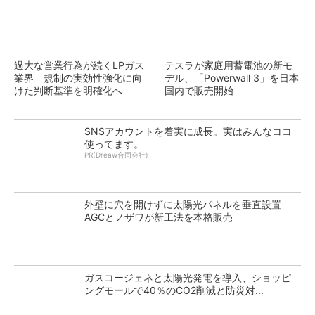
過大な営業行為が続くLPガス
テスラが家庭用蓄電池の新モ
業界 規制の実効性強化に向
デル、「Powerwall 3」を日本
けた判断基準を明確化へ
国内で販売開始
SNSアカウントを着実に成長。実はみんなココ
使ってます。
PR(Dreaw合同会社)
外壁に穴を開けずに太陽光パネルを垂直設置
AGCとノザワが新工法を本格販売
ガスコージェネと太陽光発電を導入、ショッピ
ングモールで40％のCO2削減と防災対...