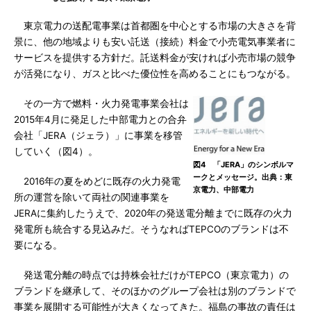
東京電力の送配電事業は首都圏を中心とする市場の大きさを背
景に、他の地域よりも安い託送（接続）料金で小売電気事業者に
サービスを提供する方針だ。託送料金が安ければ小売市場の競争
が活発になり、ガスと比べた優位性を高めることにもつながる。
その一方で燃料・火力発電事業会社は
2015年4月に発足した中部電力との合弁
会社「JERA（ジェラ）」に事業を移管
していく（図4）。
図4 「JERA」のシンボルマ
ークとメッセージ。出典：東
2016年の夏をめどに既存の火力発電
京電力、中部電力
所の運営を除いて両社の関連事業を
JERAに集約したうえで、2020年の発送電分離までに既存の火力
発電所も統合する見込みだ。そうなればTEPCOのブランドは不
要になる。
発送電分離の時点では持株会社だけがTEPCO（東京電力）の
ブランドを継承して、そのほかのグループ会社は別のブランドで
事業を展開する可能性が大きくなってきた。福島の事故の責任は