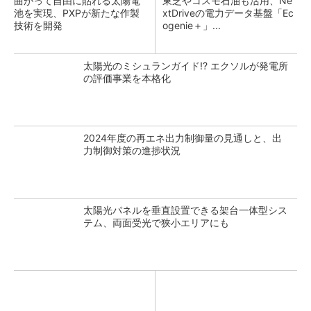
曲がって自由に貼れる太陽電
東芝やコスモ石油も活用、Ne
池を実現、PXPが新たな作製
xtDriveの電力データ基盤「Ec
技術を開発
ogenie＋」...
太陽光のミシュランガイド!? エクソルが発電所
の評価事業を本格化
2024年度の再エネ出力制御量の見通しと、出
力制御対策の進捗状況
太陽光パネルを垂直設置できる架台一体型シス
テム、両面受光で狭小エリアにも