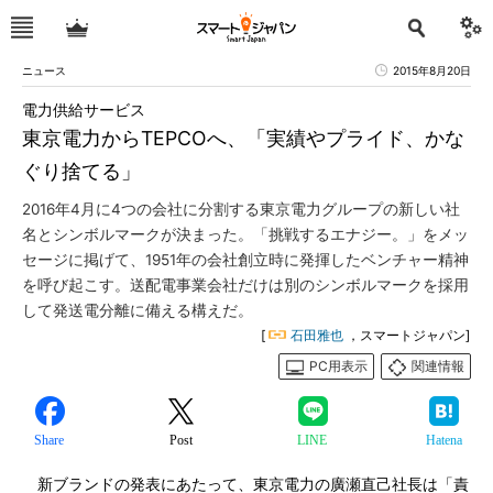
ニュース
2015年8月20日
電力供給サービス
東京電力からTEPCOへ、「実績やプライド、かな
ぐり捨てる」
2016年4月に4つの会社に分割する東京電力グループの新しい社
名とシンボルマークが決まった。「挑戦するエナジー。」をメッ
セージに掲げて、1951年の会社創立時に発揮したベンチャー精神
を呼び起こす。送配電事業会社だけは別のシンボルマークを採用
して発送電分離に備える構えだ。
[
石田雅也
，スマートジャパン]
PC用表示
関連情報
Share
Post
LINE
Hatena
新ブランドの発表にあたって、東京電力の廣瀬直己社長は「責