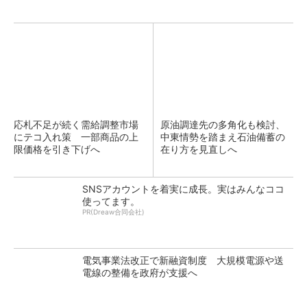
応札不足が続く需給調整市場
原油調達先の多角化も検討、
にテコ入れ策 一部商品の上
中東情勢を踏まえ石油備蓄の
限価格を引き下げへ
在り方を見直しへ
SNSアカウントを着実に成長。実はみんなココ
使ってます。
PR(Dreaw合同会社)
電気事業法改正で新融資制度 大規模電源や送
電線の整備を政府が支援へ