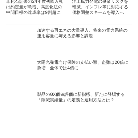
非化石証書の24年度初回入札
洋上風力発電の事業リスクを
は約定量が急増、高度化法の
軽減、インフレ等に対応する
中間目標の達成率は9割超に
価格調整スキームを導入へ
加速する再エネの大量導入、将来の電力系統の
運用容量に与える影響と課題
太陽光発電向け保険の支払い額、盗難は20倍に
急増 全体では4倍に
製品のGX価値評価に新指標、新たに登場する
「削減実績量」の定義と運用方法とは？