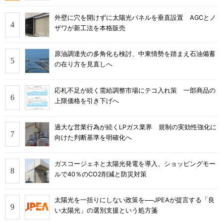
外壁に穴を開けずに太陽光パネルを垂直設置 AGCとノ
ザワが新工法を本格販売
原油調達先の多角化も検討、中東情勢を踏まえ石油備蓄
の在り方を見直しへ
応札不足が続く需給調整市場にテコ入れ策 一部商品の
上限価格を引き下げへ
過大な営業行為が続くLPガス業界 規制の実効性強化に
向けた判断基準を明確化へ
ガスコージェネと太陽光発電を導入、ショッピングモー
ルで40％のCO2削減と防災対策
太陽光を一括りにしない政策を──JPEAが提言する「良
い太陽光」の選別支援という処方箋