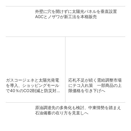
外壁に穴を開けずに太陽光パネルを垂直設置
AGCとノザワが新工法を本格販売
ガスコージェネと太陽光発電
応札不足が続く需給調整市場
を導入、ショッピングモール
にテコ入れ策 一部商品の上
で40％のCO2削減と防災対...
限価格を引き下げへ
原油調達先の多角化も検討、中東情勢を踏まえ
石油備蓄の在り方を見直しへ