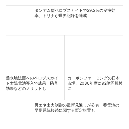
タンデム型ペロブスカイトで29.2％の変換効
率、トリナが世界記録を達成
遊水地法面へのペロブスカイ
カーボンファーミングの日本
ト太陽電池導入で成果 防草
市場、2030年度に92億円規模
効果などのメリットも
に
再エネ出力制御の最新見通しが公表 蓄電池の
早期系統接続に関する暫定措置も