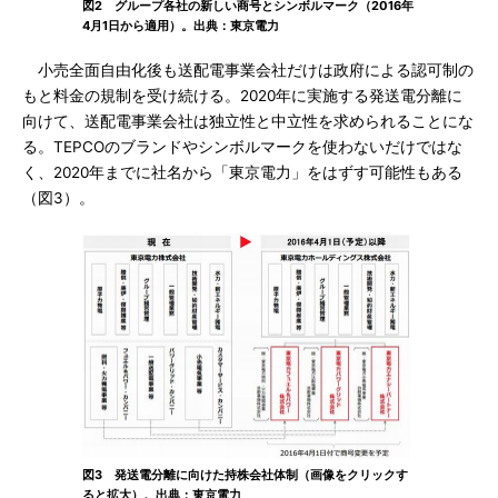
図2 グループ各社の新しい商号とシンボルマーク（2016年
4月1日から適用）。出典：東京電力
小売全面自由化後も送配電事業会社だけは政府による認可制の
もと料金の規制を受け続ける。2020年に実施する発送電分離に
向けて、送配電事業会社は独立性と中立性を求められることにな
る。TEPCOのブランドやシンボルマークを使わないだけではな
く、2020年までに社名から「東京電力」をはずす可能性もある
（図3）。
図3 発送電分離に向けた持株会社体制（画像をクリックす
ると拡大）。出典：東京電力