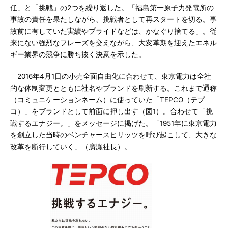
任」と「挑戦」の2つを繰り返した。「福島第一原子力発電所の
事故の責任を果たしながら、挑戦者として再スタートを切る。事
故前に有していた実績やプライドなどは、かなぐり捨てる」。従
来にない強烈なフレーズを交えながら、大変革期を迎えたエネル
ギー業界の競争に勝ち抜く決意を示した。
2016年4月1日の小売全面自由化に合わせて、東京電力は全社
的な体制変更とともに社名やブランドを刷新する。これまで通称
（コミュニケーションネーム）に使っていた「TEPCO（テプ
コ）」をブランドとして前面に押し出す（図1）。合わせて「挑
戦するエナジー。」をメッセージに掲げた。「1951年に東京電力
を創立した当時のベンチャースピリッツを呼び起こして、大きな
改革を断行していく」（廣瀬社長）。