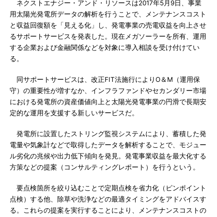
ネクストエナジー・アンド・リソースは2017年5月9日、事業
用太陽光発電所データの解析を行うことで、メンテナンスコスト
と収益回復額を「見える化」し、発電事業の売電収益を向上させ
るサポートサービスを発表した。現在メガソーラーを所有、運用
する企業および金融関係などを対象に導入相談を受け付けてい
る。
同サポートサービスは、改正FIT法施行によりO＆M（運用保
守）の重要性が増すなか、インフラファンドやセカンダリー市場
における発電所の資産価値向上と太陽光発電事業の円滑で長期安
定的な運用を支援する新しいサービスだ。
発電所に設置したストリング監視システムにより、蓄積した発
電量や気象計などで取得したデータを解析することで、モジュー
ル劣化の兆候や出力低下傾向を発見。発電事業収益を最大化する
方策などの提案（コンサルティングレポート）を行うという。
要点検箇所を絞り込むことで定期点検を省力化（ピンポイント
点検）する他、除草や洗浄などの最適タイミングをアドバイスす
る。これらの提案を実行することにより、メンテナンスコストの