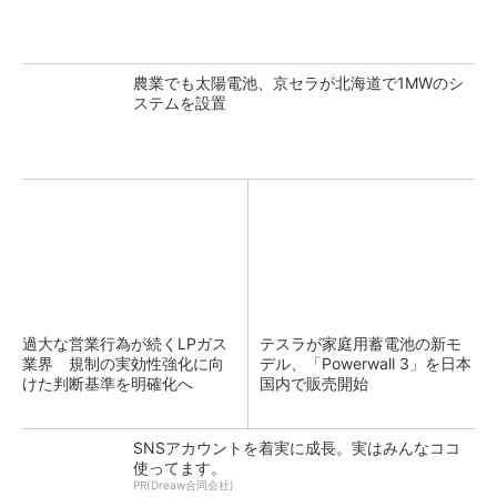
農業でも太陽電池、京セラが北海道で1MWのシ
ステムを設置
過大な営業行為が続くLPガス
テスラが家庭用蓄電池の新モ
業界 規制の実効性強化に向
デル、「Powerwall 3」を日本
けた判断基準を明確化へ
国内で販売開始
SNSアカウントを着実に成長。実はみんなココ
使ってます。
PR(Dreaw合同会社)