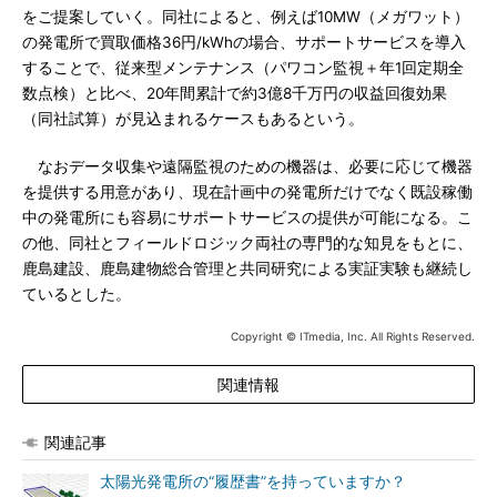
をご提案していく。同社によると、例えば10MW（メガワット）
の発電所で買取価格36円/kWhの場合、サポートサービスを導入
することで、従来型メンテナンス（パワコン監視＋年1回定期全
数点検）と比べ、20年間累計で約3億8千万円の収益回復効果
（同社試算）が見込まれるケースもあるという。
なおデータ収集や遠隔監視のための機器は、必要に応じて機器
を提供する用意があり、現在計画中の発電所だけでなく既設稼働
中の発電所にも容易にサポートサービスの提供が可能になる。こ
の他、同社とフィールドロジック両社の専門的な知見をもとに、
鹿島建設、鹿島建物総合管理と共同研究による実証実験も継続し
ているとした。
Copyright © ITmedia, Inc. All Rights Reserved.
関連情報
関連記事
太陽光発電所の“履歴書”を持っていますか？