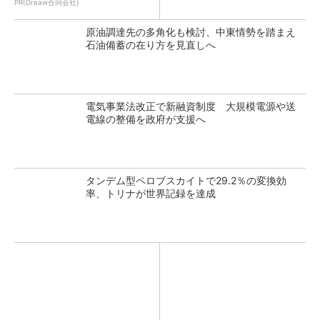
PR(Dreaw合同会社)
原油調達先の多角化も検討、中東情勢を踏まえ
石油備蓄の在り方を見直しへ
電気事業法改正で新融資制度 大規模電源や送
電線の整備を政府が支援へ
タンデム型ペロブスカイトで29.2％の変換効
率、トリナが世界記録を達成