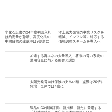
非化石証書の24年度初回入札
洋上風力発電の事業リスクを
は約定量が急増、高度化法の
軽減、インフレ等に対応する
中間目標の達成率は9割超に
価格調整スキームを導入へ
加速する再エネの大量導入、将来の電力系統の
運用容量に与える影響と課題
太陽光発電向け保険の支払い額、盗難は20倍に
急増 全体では4倍に
製品のGX価値評価に新指標、新たに登場する