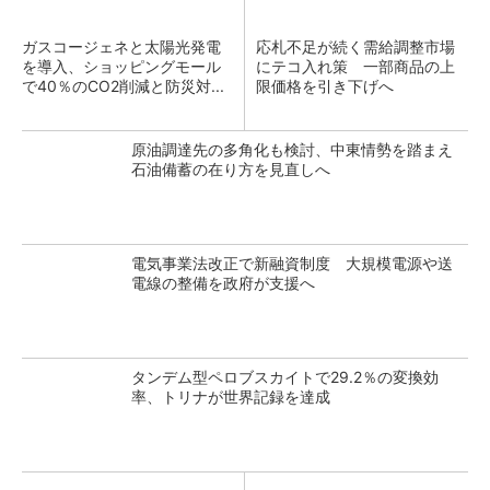
ガスコージェネと太陽光発電
応札不足が続く需給調整市場
を導入、ショッピングモール
にテコ入れ策 一部商品の上
で40％のCO2削減と防災対...
限価格を引き下げへ
原油調達先の多角化も検討、中東情勢を踏まえ
石油備蓄の在り方を見直しへ
電気事業法改正で新融資制度 大規模電源や送
電線の整備を政府が支援へ
タンデム型ペロブスカイトで29.2％の変換効
率、トリナが世界記録を達成