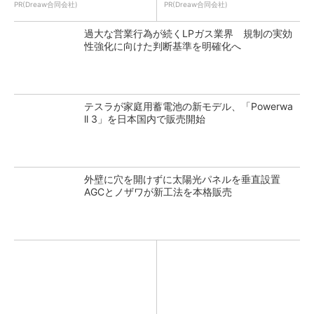
PR(Dreaw合同会社)
PR(Dreaw合同会社)
過大な営業行為が続くLPガス業界 規制の実効
性強化に向けた判断基準を明確化へ
テスラが家庭用蓄電池の新モデル、「Powerwa
ll 3」を日本国内で販売開始
外壁に穴を開けずに太陽光パネルを垂直設置
AGCとノザワが新工法を本格販売