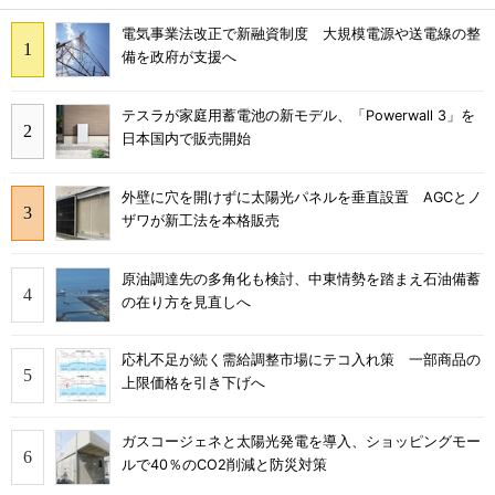
電気事業法改正で新融資制度 大規模電源や送電線の整
備を政府が支援へ
テスラが家庭用蓄電池の新モデル、「Powerwall 3」を
日本国内で販売開始
外壁に穴を開けずに太陽光パネルを垂直設置 AGCとノ
ザワが新工法を本格販売
原油調達先の多角化も検討、中東情勢を踏まえ石油備蓄
の在り方を見直しへ
応札不足が続く需給調整市場にテコ入れ策 一部商品の
上限価格を引き下げへ
ガスコージェネと太陽光発電を導入、ショッピングモー
ルで40％のCO2削減と防災対策