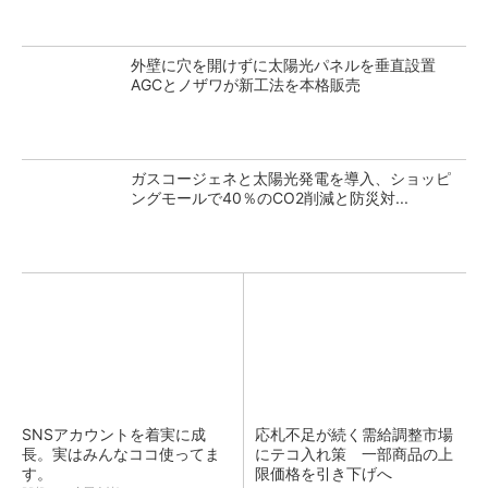
外壁に穴を開けずに太陽光パネルを垂直設置
AGCとノザワが新工法を本格販売
ガスコージェネと太陽光発電を導入、ショッピ
ングモールで40％のCO2削減と防災対...
SNSアカウントを着実に成
応札不足が続く需給調整市場
長。実はみんなココ使ってま
にテコ入れ策 一部商品の上
す。
限価格を引き下げへ