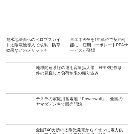
遊水地法面へのペロブスカイ
再エネPPAを1年単位で契約可
ト太陽電池導入で成果 防草
能に 短期コーポレートPPAサ
効果などのメリットも
ービスが登場
地域間連系線の運用容量拡大策 EPPS動作条
件の見直しと負荷制限の織り込み
テスラの家庭用蓄電池「Powerwall」、全国の
ヤマダデンキで販売開始
全国740カ所の太陽光発電からイオンに電力供